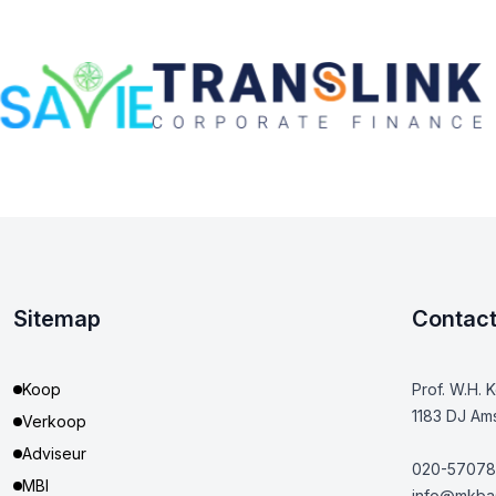
Sitemap
Contac
Koop
Prof. W.H. 
1183 DJ Am
Verkoop
Adviseur
020-57078
MBI
info@mkbas