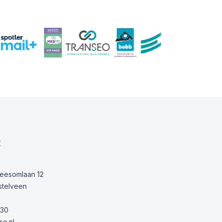
t
Keesomlaan 12
stelveen
30
e.nl