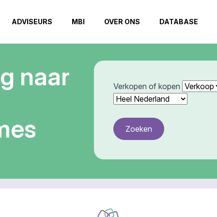
ADVISEURS
MBI
OVER ONS
DATABASE
g naar
Verkopen of kopen
ames
Zoeken