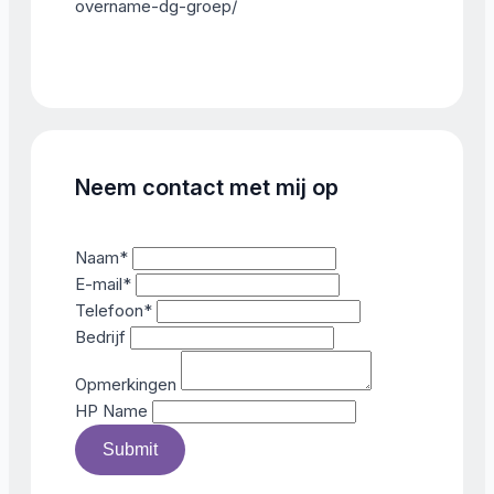
overname-dg-groep/
Neem contact met mij op
Naam
*
E-mail
*
Telefoon
*
Bedrijf
Opmerkingen
HP Name
Submit