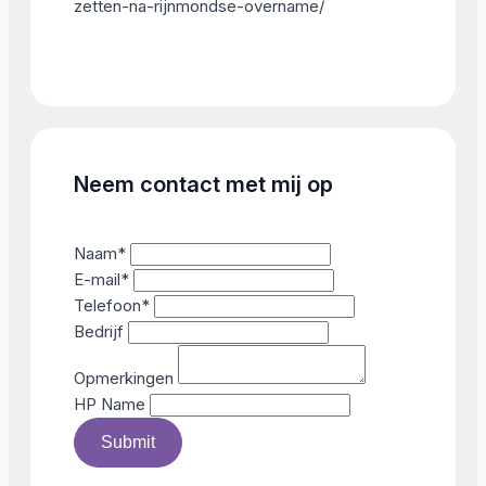
zetten-na-rijnmondse-overname/
Neem contact met mij op
Naam
*
E-mail
*
Telefoon
*
Bedrijf
Opmerkingen
HP Name
Submit