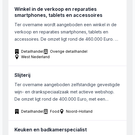
vloeren, plinten en aanverwante artikelen via
showroom en meerdere webshops. Het aandeel
Winkel in de verkoop en reparaties
online verkopen ligt momenteel op 25% […]
smartphones, tablets en accessoires
Ter overname wordt aangeboden een winkel in de
verkoop en reparaties smartphones, tablets en
accessoires. De omzet ligt rond de 460.000 Euro. De
winkel is gevestigd in het westen van het land. De
Detailhandel
Overige detailhandel
huidige ondernemers willen de focus van het bedrijf
West Nederland
terugbrengen naar de corebusiness (zakelijke markt:
repair en verkoop). Daarom willen zij de winkel […]
Slijterij
Ter overname aangeboden zelfstandige gevestigde
wijn- en drankspeciaalzaak met actieve webshop.
De omzet ligt rond de 400.000 Euro, met een
gezond resultaat. Het bedrijf is gelegen in de
Detailhandel
Food
Noord-Holland
Randstad, in een levendig buurtwinkelcentrum. De
winkelruimte wordt gehuurd op basis van een 5+5-
contract; de huur bedraagt €2.300 per maand (ex
Keuken en badkamerspecialist