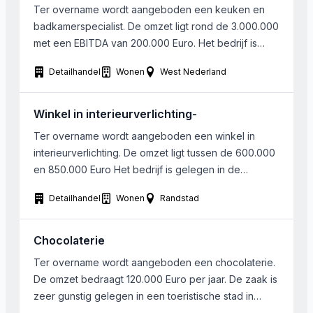
btw). Klanten zijn zowel als b2c […]
Ter overname wordt aangeboden een keuken en
badkamerspecialist. De omzet ligt rond de 3.000.000
met een EBITDA van 200.000 Euro. Het bedrijf is
gelegen in Zuidwest Nederland. Men is actief in het
Detailhandel
Wonen
West Nederland
hogere segment. De verkoop vindt plaats vanuit een
moderne showroom.
Winkel in interieurverlichting-
Ter overname wordt aangeboden een winkel in
interieurverlichting. De omzet ligt tussen de 600.000
en 850.000 Euro Het bedrijf is gelegen in de
Randstad. Naast de verkoop in de winkel geeft men
Detailhandel
Wonen
Randstad
ook lichtadvies bij de klanten thuis.
Chocolaterie
Ter overname wordt aangeboden een chocolaterie.
De omzet bedraagt 120.000 Euro per jaar. De zaak is
zeer gunstig gelegen in een toeristische stad in
Noord-Holland. De vraagprijs van de exploitatie en