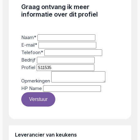
Graag ontvang ik meer
informatie over dit profiel
Naam
*
E-mail
*
Telefoon
*
Bedrijf
Profiel
Opmerkingen
HP Name
Verstuur
Leverancier van keukens