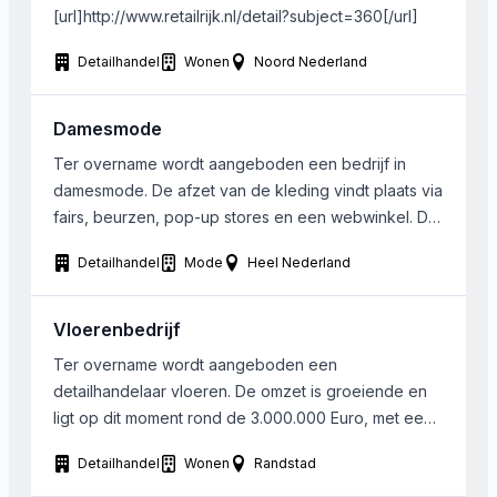
[url]http://www.retailrijk.nl/detail?subject=360[/url]
Detailhandel
Wonen
Noord Nederland
Damesmode
Ter overname wordt aangeboden een bedrijf in
damesmode. De afzet van de kleding vindt plaats via
fairs, beurzen, pop-up stores en een webwinkel. De
omzet ligt boven de 235.000 Euro, men realiseert
Detailhandel
Mode
Heel Nederland
goed marges. Op dit moment is de onderneming in
het Oosten van het land gevestigd, maar het bedrijf
is goed verplaatsbaar. De eigenaar […]
Vloerenbedrijf
Ter overname wordt aangeboden een
detailhandelaar vloeren. De omzet is groeiende en
ligt op dit moment rond de 3.000.000 Euro, met een
EBITDA van 10%. Het bedrijf is gelegen in de
Detailhandel
Wonen
Randstad
Randstad en opereert nationaal. Men verkoopt