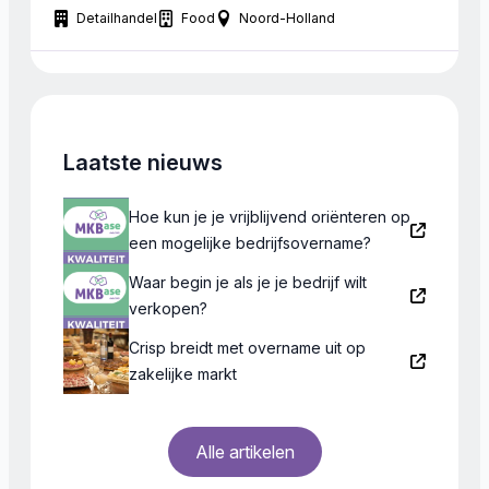
Detailhandel
Food
Noord-Holland
inventaris bedraagt € 85.000. Huidige eigenaar is
enthousiast bereid de overname optimaal te
begeleiden.
Laatste nieuws
Hoe kun je je vrijblijvend oriënteren op
een mogelijke bedrijfsovername?
Waar begin je als je je bedrijf wilt
verkopen?
Crisp breidt met overname uit op
zakelijke markt
Alle artikelen