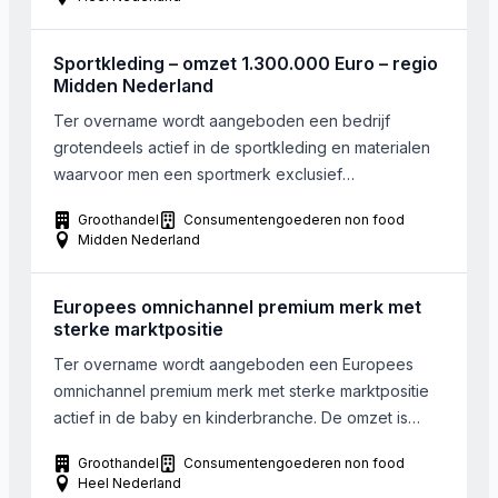
Sportkleding – omzet 1.300.000 Euro – regio
Midden Nederland
Ter overname wordt aangeboden een bedrijf
grotendeels actief in de sportkleding en materialen
waarvoor men een sportmerk exclusief
vertegenwoordigt. De omzet ligt rond de 1.300.000
Groothandel
Consumentengoederen non food
Euro, met een gezond resultaat. Het bedrijf is
Midden Nederland
gelegen in Midden Nederland. Men levert deze
landelijk rechtstreeks aan clubs en enkele retailers.
Europees omnichannel premium merk met
Daarnaast levert men bedrijfs- en werkkleding en
sterke marktpositie
promotionele […]
Ter overname wordt aangeboden een Europees
omnichannel premium merk met sterke marktpositie
actief in de baby en kinderbranche. De omzet is
groeiende en momenteel ruim 16.000.000 Euro, met
Groothandel
Consumentengoederen non food
een EBITDA van 4% De showroom van het bedrijf is
Heel Nederland
centraal in Duitsland gelegen, de logistiek en de