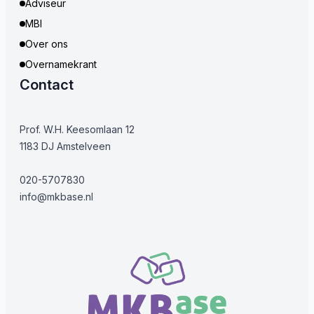
Adviseur
MBI
Over ons
Overnamekrant
Contact
Prof. W.H. Keesomlaan 12
1183 DJ Amstelveen
020-5707830
info@mkbase.nl