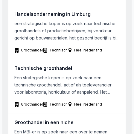
opslag zijn in de DACH regio gevestigd. Met de […]
Handelsonderneming in Limburg
een strategische koper is op zoek naar technische
groothandels of productiebedrijven, bij voorkeur
gericht op bouwmaterialen. het gezocht bedrijf is bij
voorkeur gevestigd in Zuid Oost Nederland.
Groothandel
Technisch
Heel Nederland
Technische groothandel
Een strategische koper is op zoek naar een
technische groothandel, actief als toeleverancier
voor laboratoria, horticultuur of aanpalend. Het
gezochte bedrijf draait een omzet van EUR 400.000
Groothandel
Technisch
Heel Nederland
tot circa EUR 4.000.000 per jaar. Locatie:
Nederland/Belgie/Duitsland, maar moet
verplaatsbaar zijn binnen max 2 jaar naar regio
Groothandel in een niche
Breda-Roosendaal. Indien groter bedrijf moeten iig
Een MBI-er is op zoek naar een over te nemen