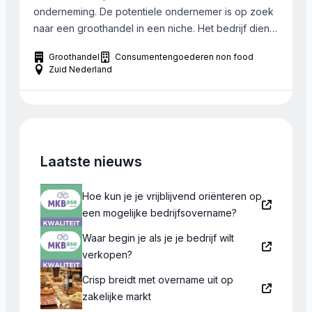
‘shared functions’ verplaatsbaar zijn […]
onderneming. De potentiele ondernemer is op zoek
naar een groothandel in een niche. Het bedrijf dient
in Zuidwest Nederland te liggen. De gewenste omzet
Groothandel
Consumentengoederen non food
is 10 miljoen Euro. De koper heeft minimaal een
Zuid Nederland
miljoen eigen geld. Bij het bedrijf moet de
ondernemer een groei kunnen […]
Laatste nieuws
Hoe kun je je vrijblijvend oriënteren op
een mogelijke bedrijfsovername?
Waar begin je als je je bedrijf wilt
verkopen?
Crisp breidt met overname uit op
zakelijke markt