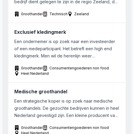
bedrijf dient gelegen te zijn in de regio Zeeland, dan
wel verplaatsbaar te zijn naar Zeeland.
Groothandel
Technisch
Zeeland
Exclusief kledingmerk
Een ondernemer is op zoek naar een investeerder
of een medeparticipant. Het betreft een high end
kledingmerk. Men wil de herenlijn weer
herintroduceren. De huidige omzet bedraagt € 1
Groothandel
Consumentengoederen non food
miljoen. Door de groeiplannen is de intentie binnen
Heel Nederland
aantal jaar door te groeien naar € 3 miljoen. Aantal
personeelsleden, naast de founder, bedraagt 3 FTE.
Medische groothandel
Door […]
Een strategische koper is op zoek naar medische
groothandels. De gezochte bedrijven kunnen in heel
Nederland gevestigd zijn. Een kleine producent van
medische apparatuur kan ook interessant zijn.
Groothandel
Consumentengoederen non food
Heel Nederland