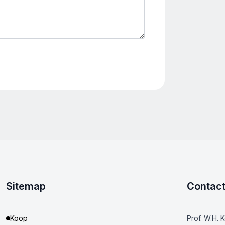
Sitemap
Contac
Koop
Prof. W.H. 