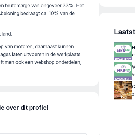
bedrij
een brutomarge van ongeveer 33%. Het
showro
sbeloning bedraagt ca. 10% van de
verdie
opstel
Laats
badkam
 land.
toileta
oop van motoren, daarnaast kunnen
H
ages laten uitvoeren in de werkplaats
e
heeft men ook een webshop onderdelen,
W
v
C
z
 over dit profiel