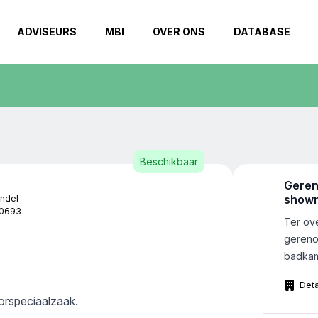
ADVISEURS
MBI
OVER ONS
DATABASE
Beschikbaar
Geren
showr
andel
0693
badka
Ter ov
gereno
badkame
Randst
Deta
omzet v
rspeciaalzaak.
een ge