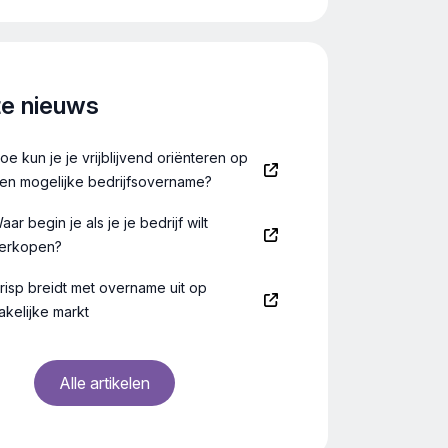
f beschikt over een moderne
klanten van de bakk
om ( 650 m2, over twee
rond de gemeente w
pingen), met verschillende
lingen van badkuipen,
te nieuws
ermeubels, stoomcabines,
ccessoires. De […]
oe kun je je vrijblijvend oriënteren op
en mogelijke bedrijfsovername?
aar begin je als je je bedrijf wilt
erkopen?
risp breidt met overname uit op
akelijke markt
Alle artikelen