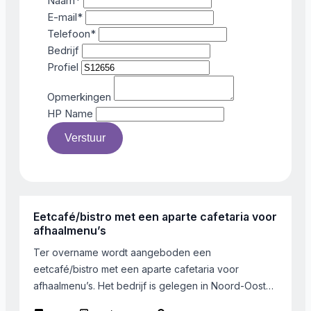
Naam
*
E-mail
*
Telefoon
*
Bedrijf
Profiel
Opmerkingen
HP Name
Verstuur
Eetcafé/bistro met een aparte cafetaria voor
afhaalmenu’s
Ter overname wordt aangeboden een
eetcafé/bistro met een aparte cafetaria voor
afhaalmenu’s. Het bedrijf is gelegen in Noord-Oost
Twente. De onderneming beschikt over een