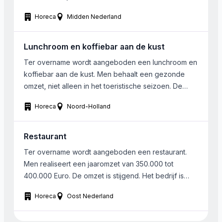
Grootte is van ondergeschikt belang,
Horeca
Midden Nederland
Lunchroom en koffiebar aan de kust
Ter overname wordt aangeboden een lunchroom en
koffiebar aan de kust. Men behaalt een gezonde
omzet, niet alleen in het toeristische seizoen. De
locatie is aan 1 van de drukste winkelstraten. Het
Horeca
Noord-Holland
restaurant is sfeervol ingericht en beschikt over ruim
40 zitplaatsen; inclusief een buitenterras. Het
restaurant is zeven dagen in de week overdag
Restaurant
geopend. […]
Ter overname wordt aangeboden een restaurant.
Men realiseert een jaaromzet van 350.000 tot
400.000 Euro. De omzet is stijgend. Het bedrijf is
gelegen in het historisch centrum van Deventer. De
Horeca
Oost Nederland
vergunning is toegekend voor openingstijden van
9.00 tot 01.00 uur. Het restaurant is nu geopend voor