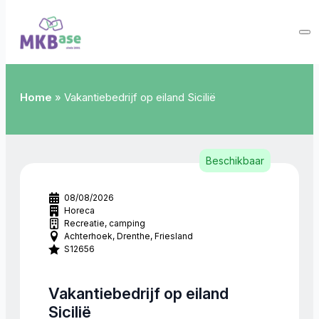
Home
»
Vakantiebedrijf op eiland Sicilië
Beschikbaar
08/08/2026
Horeca
Recreatie, camping
Achterhoek
Drenthe
Friesland
S12656
Vakantiebedrijf op eiland
Sicilië