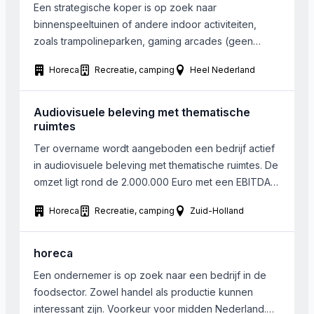
Een strategische koper is op zoek naar
binnenspeeltuinen of andere indoor activiteiten,
zoals trampolineparken, gaming arcades (geen
gokken), etc… Het gezochte bedrijf kan in heel
Horeca
Recreatie, camping
Heel Nederland
Nederland gevestigd zijn. Oppervlakte liefst vanaf
1500m2. Winstgevendheid is geen vereiste, wel
uitzicht hierop.
Audiovisuele beleving met thematische
ruimtes
Ter overname wordt aangeboden een bedrijf actief
in audiovisuele beleving met thematische ruimtes. De
omzet ligt rond de 2.000.000 Euro met een EBITDA
van 600.000 Euro. Het bedrijf is gelegen in Zuid-
Horeca
Recreatie, camping
Zuid-Holland
Holland. Men is op zoek naar zoekt een partner voor
de verdere uitbouw en de aansturing van de locatie.
Binnen de bestaande locatie en […]
horeca
Een ondernemer is op zoek naar een bedrijf in de
foodsector. Zowel handel als productie kunnen
interessant zijn. Voorkeur voor midden Nederland.