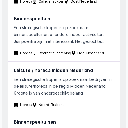
Horeca
Café, snackbar
Oost Nederland
eetcafé/bistro voor ca. 80 personen, een
eigentijdse bar, een afzonderlijke cafetaria en een
groot buitenterras met speeltoestellen. Het
Binnenspeeltuin
onroerend goed kan worden gehuurd waarbij een
Een strategische koper is op zoek naar
recht tot koop na een huurperiode […]
binnenspeeltuinen of andere indoor activiteiten.
Jumpcentra zijn niet interessant. Het gezochte
bedrijf kan in heel Nederland gevestigd zijn.
Horeca
Recreatie, camping
Heel Nederland
Oppervlakte vanaf 1500m2. Winstgevendheid is
geen vereiste, wel uitzicht hierop. Bij voorkeur geen
onroerend goed, doch dit is niet uitgesloten.
Leisure / horeca midden Nederland
Een strategische koper is op zoek naar bedrijven in
de leisure/horeca in de regio Midden Nederland.
Grootte is van ondergeschikt belang
Horeca
Noord-Brabant
Binnenspeeltuinen