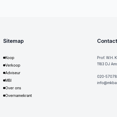
Sitemap
Contac
Koop
Prof. W.H. 
1183 DJ Am
Verkoop
Adviseur
020-57078
MBI
info@mkbas
Over ons
Overnamekrant