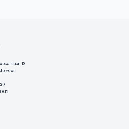
t
Keesomlaan 12
stelveen
30
e.nl