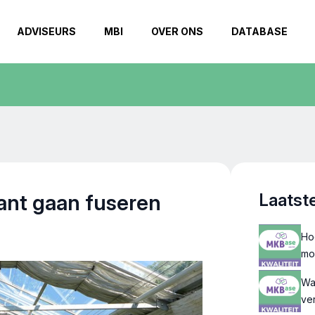
ADVISEURS
MBI
OVER ONS
DATABASE
ant gaan fuseren
Laatst
Ho
mo
Waa
ve