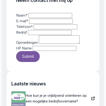
Neem contact met mij op
Naam
*
E-mail
*
Telefoon
*
Bedrijf
Opmerkingen
HP Name
Submit
Laatste nieuws
Hoe kun je je vrijblijvend oriënteren op
een mogelijke bedrijfsovername?