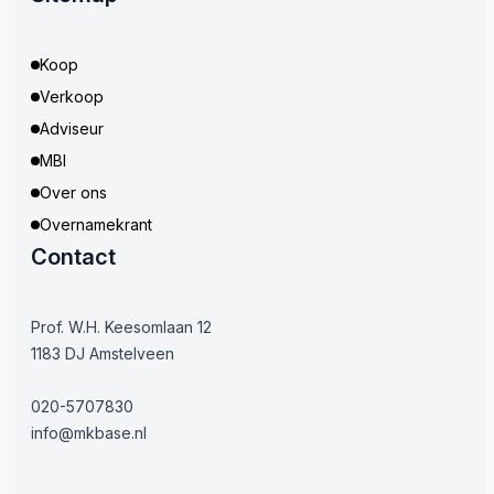
Koop
Verkoop
Adviseur
MBI
Over ons
Overnamekrant
Contact
Prof. W.H. Keesomlaan 12
1183 DJ Amstelveen
020-5707830
info@mkbase.nl