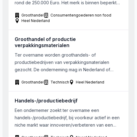
rond de 250.000 Euro. Het merk is binnen beperkte
kring, maar wel wereldwijd, bekend. Men heeft
Groothandel
Consumentengoederen non food
plannen om nieuwe modellen aan het assortiment toe
Heel Nederland
te voegen, maar het ontbree t aan commerciele en
financiele slagkracht.
Groothandel of productie
verpakkingsmaterialen
Ter overname worden groothandels- of
productiebedrijven van verpakkingsmaterialen
gezocht. De onderneming mag in Nederland of
België gevestigd zijn. De gezochte onderneming
Groothandel
Technisch
Heel Nederland
behaalt een omzet van minimaal €1 miljoen. De
kopende partij is een strategische koper die haar
activiteiten wil uitbreiden. De koper heeft eigen
Handels-/productiebedrijf
middelen om een transactie tot stand te brengen en
Een ondernemer zoekt ter overname een
is niet […]
handels-/productiebedrijf, bij voorkeur actief in een
niche markt waar innoveren/verbeteren van een
product/dienst een belangrijk onderdeel is van het