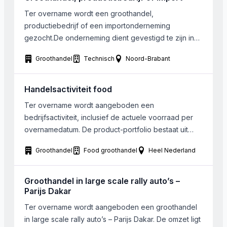
Ter overname wordt een groothandel,
productiebedrijf of een importonderneming
gezocht.De onderneming dient gevestigd te zijn in
een straal van 50 kilometer om Bergen op
Groothandel
Technisch
Noord-Brabant
Zoom/Roosendaal. Potentie tot groei is een vereiste
en de onderneming opereert in een business to
business omgeving.
Handelsactiviteit food
Ter overname wordt aangeboden een
bedrijfsactiviteit, inclusief de actuele voorraad per
overnamedatum. De product-portfolio bestaat uit
een brede range natuurlijke suikervervangers die
Groothandel
Food groothandel
Heel Nederland
onder eigen merk wordt verkocht. De producten zijn
verdeeld over een 4-tal groepen waarmee een
alternatief wordt geboden voor alle toepassingen
Groothandel in large scale rally auto’s –
van suiker. Hiermee speelt het bedrijf in op de
Parijs Dakar
groeiende markt van […]
Ter overname wordt aangeboden een groothandel
in large scale rally auto’s – Parijs Dakar. De omzet ligt