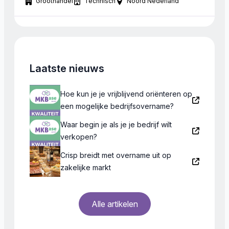
Groothandel
Technisch
Noord Nederland
succes. Een bedrijf dat jarenlang ook heeft
aangetoond goed naar zijn afnemers te luisteren en
toegevoegde waarde creëert door het leveren van
kwaliteit. Gezocht wordt uitsluitend naar een
meerderheidsbelang, waarbij […]
Laatste nieuws
Hoe kun je je vrijblijvend oriënteren op
een mogelijke bedrijfsovername?
Waar begin je als je je bedrijf wilt
verkopen?
Crisp breidt met overname uit op
zakelijke markt
Alle artikelen