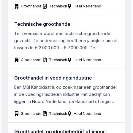
Duitsland, Frankrijk of Italië. Overname van
Groothandel
Technisch
Heel Nederland
personeel, in de rol van agent, op locatie, wordt niet
op voorhand uitgesloten.
Technische groothandel
Ter overname wordt een technische groothandel
gezocht. De onderneming heeft een jaarlijkse omzet
tussen de € 2.000.000 – € 7.000.000. De
onderneming dient te zijn gevestigd in het midden
Groothandel
Technisch
Heel Nederland
van Nederland.
Groothandel in voedingsindustrie
Een MBI Kandidaat is op zoek naar een groothandel
in de voedingsmiddelen industrie Het bedrijf kan
liggen in Noord Nederland, de Randstad of regio
Arnhem Nijmegen
Groothandel
Technisch
Heel Nederland
Groothandel, productiebedrijf of import