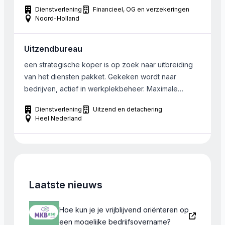
zijn. De overige eisen van de onderneming hangen
Dienstverlening
Financieel, OG en verzekeringen
erg af van de opbouw van de portefeuille, de
Noord-Holland
polisdichtheid en overige activiteiten. Het bedrijf
dient gelegen te zijn in Gooi en Eemland
Uitzendbureau
een strategische koper is op zoek naar uitbreiding
van het diensten pakket. Gekeken wordt naar
bedrijven, actief in werkplekbeheer. Maximale
grootte is ongeveer 20 FTE of 2,5 miljoen euro
Dienstverlening
Uitzend en detachering
omzet. Minimum is er niet. Gezochte regio is Zuid
Heel Nederland
Oost Nederland.
Laatste nieuws
Hoe kun je je vrijblijvend oriënteren op
een mogelijke bedrijfsovername?