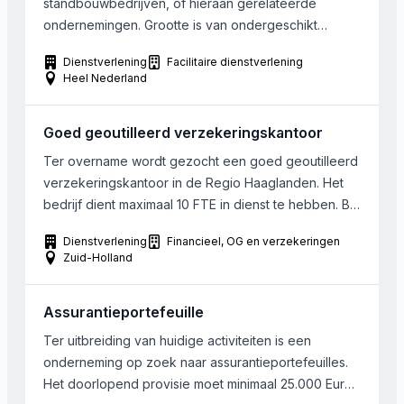
standbouwbedrijven, of hieraan gerelateerde
Financial & Professional Services – waaronder
ondernemingen. Grootte is van ondergeschikt
accountancykantoren, […]
belang. Gezochte bedijven dienen bij voorkeur in
Dienstverlening
Facilitaire dienstverlening
regio Noord Holland gevestigd te zijn. Wanneer een
Heel Nederland
bedrijf zelfstandig kan doordraaien mag dit ook
verder weg zijn.
Goed geoutilleerd verzekeringskantoor
Ter overname wordt gezocht een goed geoutilleerd
verzekeringskantoor in de Regio Haaglanden. Het
bedrijf dient maximaal 10 FTE in dienst te hebben. Bij
voorkeur is men gespecialiseerd in leven en schade
Dienstverlening
Financieel, OG en verzekeringen
portefeuilles.
Zuid-Holland
Assurantieportefeuille
Ter uitbreiding van huidige activiteiten is een
onderneming op zoek naar assurantieportefeuilles.
Het doorlopend provisie moet minimaal 25.000 Euro