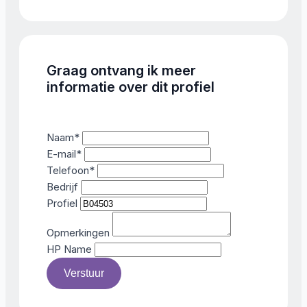
Graag ontvang ik meer
informatie over dit profiel
Naam
*
E-mail
*
Telefoon
*
Bedrijf
Profiel
Opmerkingen
HP Name
Verstuur