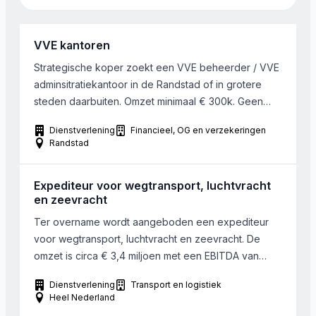
VVE kantoren
Strategische koper zoekt een VVE beheerder / VVE
adminsitratiekantoor in de Randstad of in grotere
steden daarbuiten. Omzet minimaal € 300k. Geen
maximum. Het is geen bezwaar om eventueel
Dienstverlening
Financieel, OG en verzekeringen
vastgoedbeheer in de transactie mee te nemen.
Randstad
Koper is ook geïnteresseerd in VVE-portefeuilles in
het kader van staking van de bedrijfsvoering
Expediteur voor wegtransport, luchtvracht
en zeevracht
Ter overname wordt aangeboden een expediteur
voor wegtransport, luchtvracht en zeevracht. De
omzet is circa € 3,4 miljoen met een EBITDA van
circa € 360.000. Men werkt met een team van ruim
Dienstverlening
Transport en logistiek
15 professionele en ervaren medewerkers (15,4
Heel Nederland
FTE) en maakt daarnaast gebruik van flexibel