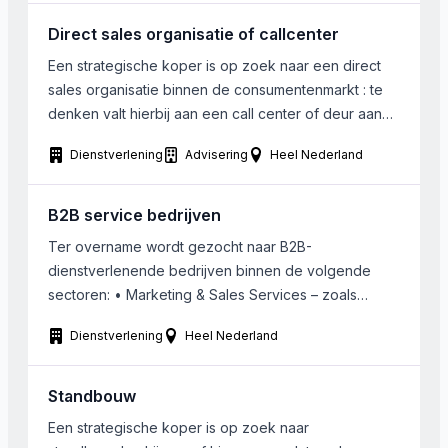
personeel. Het management wordt gevoerd door de
Direct sales organisatie of callcenter
huidige Aandeelhouder, welke […]
Een strategische koper is op zoek naar een direct
sales organisatie binnen de consumentenmarkt : te
denken valt hierbij aan een call center of deur aan
deur partij. Het gezochte bedrijf houdt zich o.a.
Dienstverlening
Advisering
Heel Nederland
bezig met koude acquisitie.
B2B service bedrijven
Ter overname wordt gezocht naar B2B-
dienstverlenende bedrijven binnen de volgende
sectoren: • Marketing & Sales Services – zoals
leadgeneratiebureaus, performance marketing
Dienstverlening
Heel Nederland
agencies en B2B-consultancies die bedrijven helpen
bij commerciële groei. • Business Services &
Consulting – bedrijven die operationele en
Standbouw
strategische ondersteuning bieden, zoals
Een strategische koper is op zoek naar
adviesbureaus en compliance-dienstverleners. •