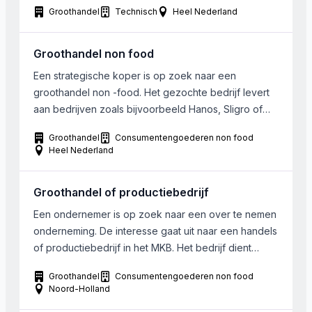
Groothandel
Technisch
Heel Nederland
soortgelijke producten te handelen, zoals
systeemprofielen, hang en sluitwerk of
afdichtingsproducten. De onderneming dient te zijn
Groothandel non food
gevestigd in Nederland of in Vlaanderen.
Een strategische koper is op zoek naar een
groothandel non -food. Het gezochte bedrijf levert
aan bedrijven zoals bijvoorbeeld Hanos, Sligro of
bouwmarkten. Het is bij voorkeur gevestigd in de
Groothandel
Consumentengoederen non food
Randstad of anders makkelijk verplaatsbaar. Er wordt
Heel Nederland
een omzet tot ongeveer 1,5 miljoen euro behaald.
Groothandel of productiebedrijf
Een ondernemer is op zoek naar een over te nemen
onderneming. De interesse gaat uit naar een handels
of productiebedrijf in het MKB. Het bedrijf dient
gelegen te zijn in Noord-Holland. De interesse gaat
Groothandel
Consumentengoederen non food
zowel uit naar een volledige overname als ook een
Noord-Holland
overname in gedeeltes. Bij het bedrijf werken bij