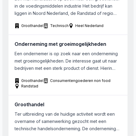
in de voedingsmiddelen industrie Het bedrijf kan
liggen in Noord Nederland, de Randstad of regio
Arnhem Nijmegen
Groothandel
Technisch
Heel Nederland
Onderneming met groeimogelijkheden
Een ondernemer is op zoek naar een onderneming
met groeimogelijkheden. De interesse gaat uit naar
bedrijven met een sterk product of dienst. Hierin
moeten uitbreidingsmogelijkheden zitten, mogelijk in
Groothandel
Consumentengoederen non food
franchiseverband. Het bedrijf dient gevestigd te zijn
Randstad
in Midden of West Nederland. De omzet moet
minimaal 2.500.000 Euro zijn. De voorkeur gaat uit
Groothandel
naar een 100% overname, […]
Ter uitbreiding van de huidige activiteit wordt een
overname of samenwerking gezocht met een
technische handelsonderneming. De onderneming
dient dezelfde dynamiek te hebben of in