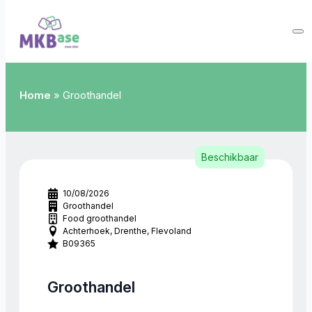
Home
»
Groothandel
Beschikbaar
10/08/2026
Groothandel
Food groothandel
Achterhoek
Drenthe
Flevoland
B09365
Groothandel