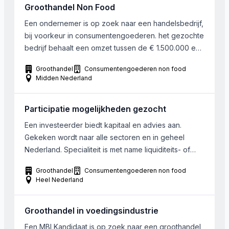
Groothandel Non Food
internationale activiteiten. De gezochte onderneming
is nog niet uitontwikkeld en heeft […]
Een ondernemer is op zoek naar een handelsbedrijf,
bij voorkeur in consumentengoederen. het gezochte
bedrijf behaalt een omzet tussen de € 1.500.000 en
€ 3.000.000 met 5-10 FTE. B2B Regio van voorkeur
Groothandel
Consumentengoederen non food
is Oost of midden Nederland.
Midden Nederland
Participatie mogelijkheden gezocht
Een investeerder biedt kapitaal en advies aan.
Gekeken wordt naar alle sectoren en in geheel
Nederland. Specialiteit is met name liquiditeits- of
rendementsverbetering en begeleiding bij
Groothandel
Consumentengoederen non food
dreigende insolventie. Meer informatie op aanvraag.
Heel Nederland
Groothandel in voedingsindustrie
Een MBI Kandidaat is op zoek naar een groothandel