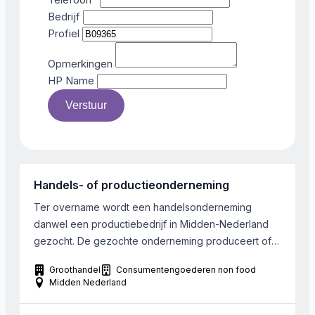
Bedrijf
Profiel
Opmerkingen
HP Name
Verstuur
Handels- of productieonderneming
Ter overname wordt een handelsonderneming
danwel een productiebedrijf in Midden-Nederland
gezocht. De gezochte onderneming produceert of
verhandelt consumentenproducten of “niet zwaar”
Groothandel
Consumentengoederen non food
technische producten voor B2B, die rechtstreeks of
Midden Nederland
via groot-/detailhandel in de markt worden gezet.
Voorkeur gaat uit naar een combi van nationale en