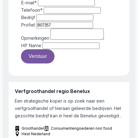
E-mail
*
Telefoon
*
Bedrijf
Profiel
Opmerkingen
HP Name
Verstuur
Verfgroothandel regio Benelux
Een strategische koper is op zoek naar een
verfgroothandel of hieraan gelieerde bedrijven. Het
gezochte bedrijf kan in heel de Benelux gevestigd
zijn en heeft bij voorkeur een omzet van meer dan €
Groothandel
Consumentengoederen non food
5.000.000. Dit is echter niet noodzakelijk
Heel Nederland