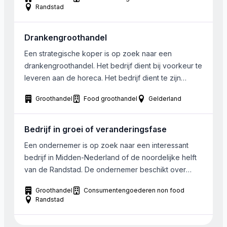
franchiseverband. Het bedrijf dient gevestigd te zijn
Randstad
in Midden of West Nederland. De omzet moet
minimaal 2.500.000 Euro zijn. De voorkeur gaat uit
Drankengroothandel
naar een 100% overname, […]
Een strategische koper is op zoek naar een
drankengroothandel. Het bedrijf dient bij voorkeur te
leveren aan de horeca. Het bedrijf dient te zijn
gevestigd in Oost Nederland.
Groothandel
Food groothandel
Gelderland
Bedrijf in groei of veranderingsfase
Een ondernemer is op zoek naar een interessant
bedrijf in Midden-Nederland of de noordelijke helft
van de Randstad. De ondernemer beschikt over
eigen middelen. De interesse gaat naar bedrijven in
Groothandel
Consumentengoederen non food
een doorgroeifase of overgangsfase. De branche is
Randstad
hierbij minder van belang. Gezien zijn ervaring gaat
de interesse uit naar business-to-consumer,