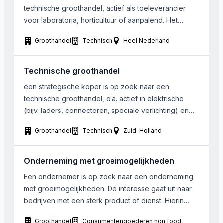
voor Denemarken (Scandinavië). De onderneming is
technische groothandel, actief als toeleverancier
gevestigd in Denemarken en het onroerend goed
voor laboratoria, horticultuur of aanpalend. Het
(1.000 m2 loods en kantoor) kan […]
gezochte bedrijf draait een omzet van EUR 400.000
Groothandel
Technisch
Heel Nederland
tot circa EUR 4.000.000 per jaar. Locatie:
Nederland/Belgie/Duitsland, maar moet
verplaatsbaar zijn binnen max 2 jaar naar regio
Technische groothandel
Breda-Roosendaal. Indien groter bedrijf moeten iig
een strategische koper is op zoek naar een
‘shared functions’ verplaatsbaar zijn […]
technische groothandel, o.a. actief in elektrische
(bijv. laders, connectoren, speciale verlichting) en
elektronische componenten met bij voorkeur
Groothandel
Technisch
Zuid-Holland
exclusieve vertegenwoordigingen. Voorkeur gaat uit
naar naar bedrijven die gezien hun omvang
gemakkelijk te integreren zijn.
Onderneming met groeimogelijkheden
Een ondernemer is op zoek naar een onderneming
met groeimogelijkheden. De interesse gaat uit naar
bedrijven met een sterk product of dienst. Hierin
moeten uitbreidingsmogelijkheden zitten, mogelijk in
Groothandel
Consumentengoederen non food