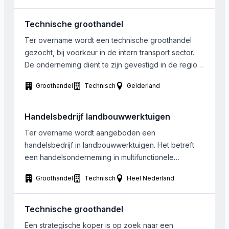
Technische groothandel
Ter overname wordt een technische groothandel
gezocht, bij voorkeur in de intern transport sector.
De onderneming dient te zijn gevestigd in de regio
Gelderland. Bij de onderneming zijn 0-5 fte’s
Groothandel
Technisch
Gelderland
werkzaam.
Handelsbedrijf landbouwwerktuigen
Ter overname wordt aangeboden een
handelsbedrijf in landbouwwerktuigen. Het betreft
een handelsonderneming in multifunctionele
zelfrijdende landbouwwerktuigen,
Groothandel
Technisch
Heel Nederland
bemestingstechnieken zoals mengmesttanken en
bemesters, transporttechnieken en zaaimachines. De
onderneming handelt in diverse gerenommeerde
Technische groothandel
Nederlandse merken en heeft exclusieve import
Een strategische koper is op zoek naar een