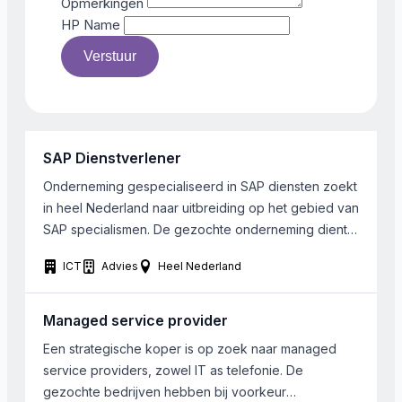
Opmerkingen
HP Name
Verstuur
SAP Dienstverlener
Onderneming gespecialiseerd in SAP diensten zoekt
in heel Nederland naar uitbreiding op het gebied van
SAP specialismen. De gezochte onderneming dient
klein tot middelgroot te zijn en passend binnen de
ICT
Advies
Heel Nederland
huidige activiteiten van de onderneming.
Managed service provider
Een strategische koper is op zoek naar managed
service providers, zowel IT as telefonie. De
gezochte bedrijven hebben bij voorkeur