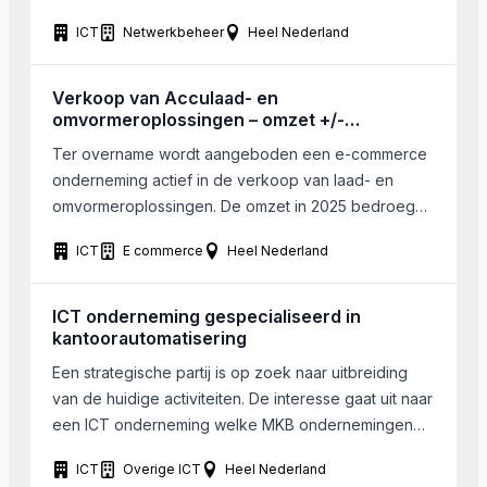
terugkerende omzetten en richten zich op klanten in
ICT
Netwerkbeheer
Heel Nederland
het MKB-segment. Grootte is van ondergeschikt
belang.
Verkoop van Acculaad- en
omvormeroplossingen – omzet +/-
7.000.000 Euro
Ter overname wordt aangeboden een e-commerce
onderneming actief in de verkoop van laad- en
omvormeroplossingen. De omzet in 2025 bedroeg
€4.800.000 met een EBITDA van €430.000. Op
ICT
E commerce
Heel Nederland
basis van de resultaten van 2026 wordt dit jaar een
omzet van 7.000.000 Euro verwacht. De
onderneming werd ruim tien jaar geleden opgericht
ICT onderneming gespecialiseerd in
en heeft zich ontwikkeld tot […]
kantoorautomatisering
Een strategische partij is op zoek naar uitbreiding
van de huidige activiteiten. De interesse gaat uit naar
een ICT onderneming welke MKB ondernemingen
adviseert op het gebied van
ICT
Overige ICT
Heel Nederland
automatiseringsoplossingen en tevens de hard en