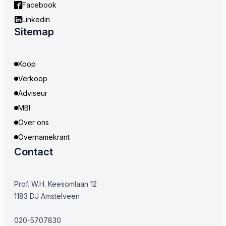
Facebook
Linkedin
Sitemap
Koop
Verkoop
Adviseur
MBI
Over ons
Overnamekrant
Contact
Prof. W.H. Keesomlaan 12
1183 DJ Amstelveen
020-5707830