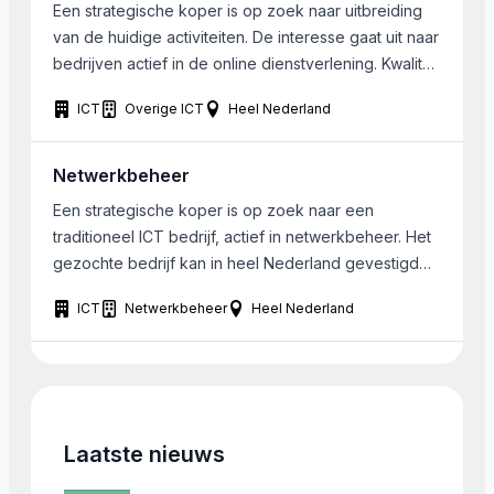
Een strategische koper is op zoek naar uitbreiding
Indicatie omvang omzet: EUR 1 – […]
van de huidige activiteiten. De interesse gaat uit naar
bedrijven actief in de online dienstverlening. Kwaliteit
van de diensten in belangrijker dan de omvang of
ICT
Overige ICT
Heel Nederland
ligging van de onderneming.
Netwerkbeheer
Een strategische koper is op zoek naar een
traditioneel ICT bedrijf, actief in netwerkbeheer. Het
gezochte bedrijf kan in heel Nederland gevestigd
zijn. Bij het bedrijf werken ongeveer 4-10 FTE, omzet
ICT
Netwerkbeheer
Heel Nederland
tot ongeveer 5 miljoen.
Laatste nieuws