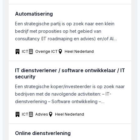
software levert. De ICT infrastructuur wordt
aangelegd en onderhouden en er is een helpdesk
Automatisering
aanwezig. Naast de fysieke infrastructuur worden
Een strategische partij is op zoek naar een klein
aan […]
bedrijf met proposities op het gebied van
consultancy (IT roadmaping en advies) en/of AI
en/of workflow-automatisering en/of data gedreven
ICT
Overige ICT
Heel Nederland
werken. Koper is een wat groter ICT bedrijf met
goede klantingangen waar dergelijke vraagstukken
zich in de toekomst zullen gaan ontwikkelen.
IT dienstverlener / software ontwikkelaar / IT
Winstgevendheid is geen vereiste. Er is […]
security
Een strategische koper/investeerder is op zoek naar
bedrijven met de navolgende activiteiten: – IT-
dienstverlening – Software ontwikkeling –
Ontwikkeling eigen software applicatie(s) – IT
ICT
Advies
Heel Nederland
beveiliging (software en netwerk beveiliging)
Aanpalende IT-activiteiten zijn ook bespreekbaar.
Het gezochte bedrijf is gevestigd in Nederland, met
Online dienstverlening
voorkeur randstad of het midden van Nederland