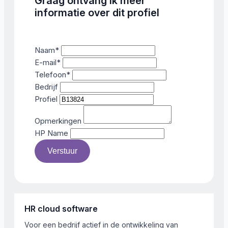
Graag ontvang ik meer
informatie over dit profiel
Naam
*
E-mail
*
Telefoon
*
Bedrijf
Profiel
Opmerkingen
HP Name
Verstuur
HR cloud software
Voor een bedrijf actief in de ontwikkeling van