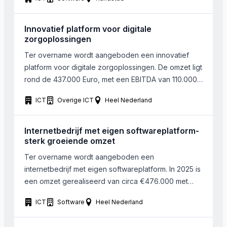
Dynamisch bedrijf met gedreven en enthousiaste
mensen. Directie denkt zeer producten marktgericht,
met de juiste aandacht voor de interne organisatie.
Innovatief platform voor digitale
de gezochte onderneming is succesvol […]
zorgoplossingen
Ter overname wordt aangeboden een innovatief
platform voor digitale zorgoplossingen. De omzet ligt
rond de 437.000 Euro, met een EBITDA van 110.000
Euro. Het bedrijf is landelijk actief. Het bedrijf is
ICT
Overige ICT
Heel Nederland
geschikt voor snelle ontwikkeling en aanpassing van
nieuwe oplossingen. Bij het bedrijf werken 2 FTE. De
onderneming beschikt over een bewezen
Internetbedrijf met eigen softwareplatform-
technologiebasis met ruimte […]
sterk groeiende omzet
Ter overname wordt aangeboden een
internetbedrijf met eigen softwareplatform. In 2025 is
een omzet gerealiseerd van circa €476.000 met
een genormaliseerde EBITDA van circa €137.000,
ICT
Software
Heel Nederland
gelijk aan een EBITDA-marge van circa 29%. De
omzet over het eerste kwartaal van 2026 ligt bijna