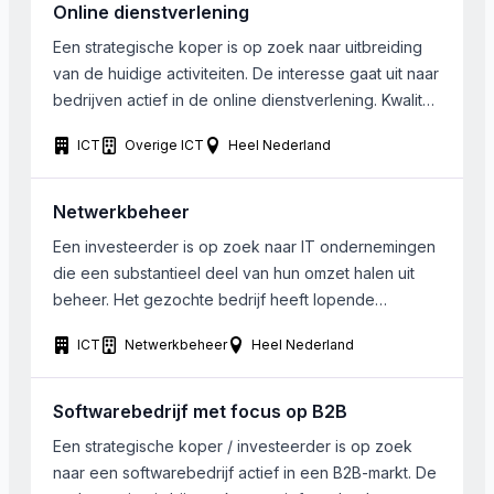
45% hoger dan in dezelfde periode in 2025. Ruim
Online dienstverlening
60% van de omzet […]
Een strategische koper is op zoek naar uitbreiding
van de huidige activiteiten. De interesse gaat uit naar
bedrijven actief in de online dienstverlening. Kwaliteit
van de diensten in belangrijker dan de omvang of
ICT
Overige ICT
Heel Nederland
ligging van de onderneming.
Netwerkbeheer
Een investeerder is op zoek naar IT ondernemingen
die een substantieel deel van hun omzet halen uit
beheer. Het gezochte bedrijf heeft lopende
contracten voor beheer, met een omzet in beheer >
ICT
Netwerkbeheer
Heel Nederland
1mln/jaar Klantenbestand met grotere klanten (> 500
medewerkers) en geen klanten met minder dan 50
werkplekken. Naast beheer mogen er ook IT
Softwarebedrijf met focus op B2B
projecten […]
Een strategische koper / investeerder is op zoek
naar een softwarebedrijf actief in een B2B-markt. De