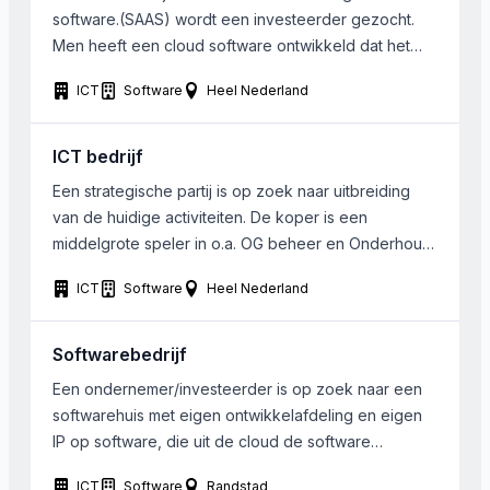
software.(SAAS) wordt een investeerder gezocht.
Men heeft een cloud software ontwikkeld dat het
mogelijk maakt om voor grote groepen (employees)
ICT
Software
Heel Nederland
om hun visie te geven en gezamenlijk van elkaar te
leren. Dit creëert vertrouwen, betrokkenheid en
toewijding van hen voor de doelen van de
ICT bedrijf
onderneming. . . […]
Een strategische partij is op zoek naar uitbreiding
van de huidige activiteiten. De koper is een
middelgrote speler in o.a. OG beheer en Onderhoud.
Voor de software voor het online beheersconcept
ICT
Software
Heel Nederland
zal een nieuw platform ontwikkeld moeten worden.
Zodoende gaat de interesse gaat naar een ICT-
bedrijf. De klantenkring van het over te nemen
Softwarebedrijf
bedrijf biedt […]
Een ondernemer/investeerder is op zoek naar een
softwarehuis met eigen ontwikkelafdeling en eigen
IP op software, die uit de cloud de software
aanbiedt en een vervolgstap wil maken in groei.
ICT
Software
Randstad