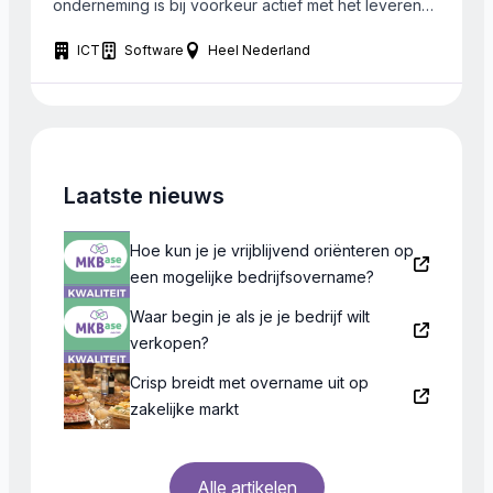
onderneming is bij voorkeur actief met het leveren
van gespecialiseerde oplossingen, die het primaire
ICT
Software
Heel Nederland
proces van haar klanten ondersteunt. Het bedrijf
verkoopt software of specialistisch IT-maatwerk en
bijbehorende diensten. Bij een mix van activiteiten
ligt het zwaartepunt bij voorkeur […]
Laatste nieuws
Hoe kun je je vrijblijvend oriënteren op
een mogelijke bedrijfsovername?
Waar begin je als je je bedrijf wilt
verkopen?
Crisp breidt met overname uit op
zakelijke markt
Alle artikelen