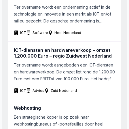
Ter overname wordt een onderneming actief in de
technologie en innovatie in een markt als ICT en/of
milieu gezocht. De gezochte onderneming is
idealiter gevestigd in de lijn Bergen op Zoom,
ICT
Software
Heel Nederland
Rotterdam, Utrecht, Eindhoven, Antwerpen. Gezocht
wordt naar combinatie van producten en
(gerelateerde) diensten binnen een onderneming
ICT-diensten en hardwareverkoop – omzet
die aan het begin of voor een strategische […]
1.200.000 Euro – regio Zuidwest Nederland
Ter overname wordt aangeboden een ICT-diensten
en hardwareverkoop. De omzet ligt rond de 1.200.00
Euro met een EBITDA van 100.000 Euro. Het bedrijf is
gelegen in Zuidwest Nederland. Het bedrijf richt zich
ICT
Advies
Zuid Nederland
op de verkoop en installatie van hardware en
software, waaronder laptops, desktops en
randapparatuur, reparatie en onderhoud van
Webhosting
hardware en software, inclusief aanvullende […]
Een strategische koper is op zoek naar
webhostingbureaus of -portefeuilles door heel