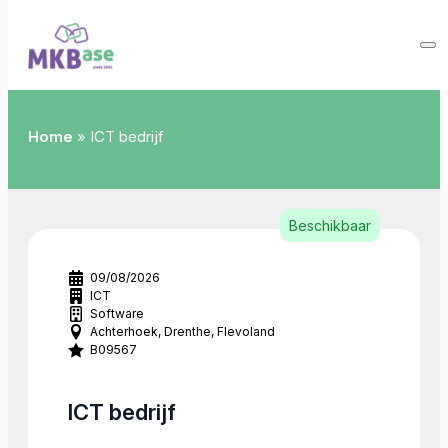
Home
»
ICT bedrijf
Beschikbaar
09/08/2026
ICT
Software
Achterhoek
Drenthe
Flevoland
B09567
ICT bedrijf