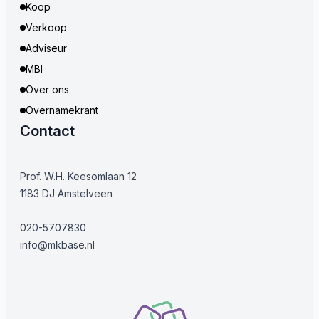
Koop
Verkoop
Adviseur
MBI
Over ons
Overnamekrant
Contact
Prof. W.H. Keesomlaan 12
1183 DJ Amstelveen
020-5707830
info@mkbase.nl