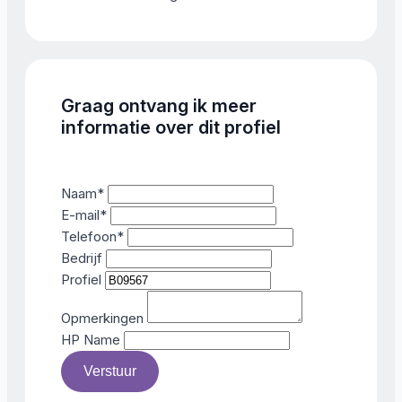
Graag ontvang ik meer
informatie over dit profiel
Naam
*
E-mail
*
Telefoon
*
Bedrijf
Profiel
Opmerkingen
HP Name
Verstuur