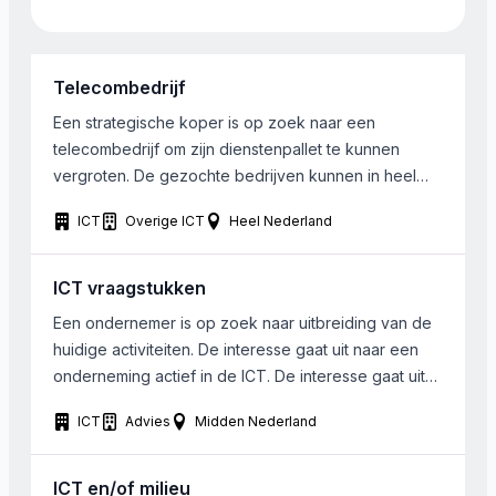
Telecombedrijf
Een strategische koper is op zoek naar een
telecombedrijf om zijn dienstenpallet te kunnen
vergroten. De gezochte bedrijven kunnen in heel
Nederland gevestigd zijn. Het bedrijf zelf zit in Zuid
ICT
Overige ICT
Heel Nederland
Holland
ICT vraagstukken
Een ondernemer is op zoek naar uitbreiding van de
huidige activiteiten. De interesse gaat uit naar een
onderneming actief in de ICT. De interesse gaat uit
naar bedrijven actief in de consultancy, public cloud,
ICT
Advies
Midden Nederland
private cloud, support. De omzet ligt bij voorkeur
tussen de 2 en 5 miljoen Euro. Het bedrijf is
gevestigd in Midden […]
ICT en/of milieu