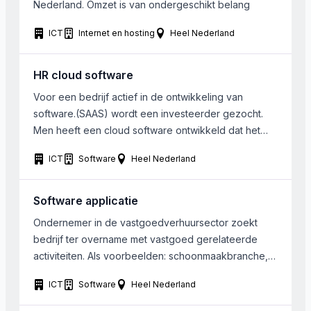
Nederland. Omzet is van ondergeschikt belang
ICT
Internet en hosting
Heel Nederland
HR cloud software
Voor een bedrijf actief in de ontwikkeling van
software.(SAAS) wordt een investeerder gezocht.
Men heeft een cloud software ontwikkeld dat het
mogelijk maakt om voor grote groepen (employees)
ICT
Software
Heel Nederland
om hun visie te geven en gezamenlijk van elkaar te
leren. Dit creëert vertrouwen, betrokkenheid en
toewijding van hen voor de doelen van de
Software applicatie
onderneming. . . […]
Ondernemer in de vastgoedverhuursector zoekt
bedrijf ter overname met vastgoed gerelateerde
activiteiten. Als voorbeelden: schoonmaakbranche,
energie, automatisering, etc. De activiteiten zijn bij
ICT
Software
Heel Nederland
voorkeur schaalbaar en kunnen eventueel
Internationaal worden uitgerold. Specifieke interesse