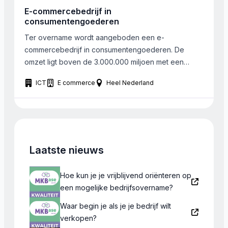
gaat voorts uit naar studentenuitzendbureaus. Niet in
E-commercebedrijf in
aanmerking komen: handel, organisatiebureaus en
consumentengoederen
bedrijven met maatwerkproducten. Inhoudelijk
Ter overname wordt aangeboden een e-
inbreng van de ondernemer ligt met name […]
commercebedrijf in consumentengoederen. De
omzet ligt boven de 3.000.000 miljoen met een
EBITDA van 377.000 Euro. Men richt zich op 4
ICT
E commerce
Heel Nederland
consumentencategorieën binnen structureel
groeiende niches. Het betreffen premium goederen.
Het bedrijf bestaat al 6 jaar.
Laatste nieuws
Hoe kun je je vrijblijvend oriënteren op
een mogelijke bedrijfsovername?
Waar begin je als je je bedrijf wilt
verkopen?