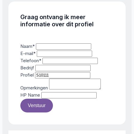
Graag ontvang ik meer
informatie over dit profiel
Naam
*
E-mail
*
Telefoon
*
Bedrijf
Profiel
Opmerkingen
HP Name
Verstuur