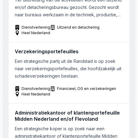
en/of detacheringsbureau gezocht. Gezocht wordt
naar bureaus werkzaam in de techniek, productie,
bouw, infra & GWW en groensector. Ook
Dienstverlening
Uitzend en detachering
generalistische bureaus kunnen interessant zijn. De
Heel Nederland
gezochte onderneming dient gecertificeerd te zijn.
Gezocht wordt naar bureaus in de regio Rotterdam,
Verzekeringsportefeuilles
Leiden, Den Haag, Amsterdam en Gouda met een
[…]
Een strategische partij uit de Randstad is op zoek
naar verzekeringsportefeuilles, die hoofdzakelijk uit
schadeverzekeringen bestaan.
Dienstverlening
Financieel, OG en verzekeringen
Heel Nederland
Administratiekantoor of klantenportefeuille
Midden Nederland en/of Flevoland
Een strategische koper is op zoek naar een
administratiekantoor of klantenportefeuille Midden