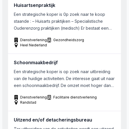
Huisartsenpraktijk
Een strategische koper is 0p zoek naar te koop
staande : – Huisarts praktijken – Specialistische
Ouderenzorg praktijken (medisch) Er bestaat een
sterke voorkeur om te investeren in bovenstaande
Dienstverlening
Gezondheidszorg
praktijken, waarbij de directeur/eigenaar actief
Heel Nederland
betrokken blijft bij de groeiplannen. Er wordt
gekeken naar praktijken met omzet van 0,5 miljoen
Schoonmaakbedrijf
tot 5 miljoen op jaarbasis.
Een strategische koper is op zoek naar uitbreiding
van de huidige activiteiten. De interesse gaat uit naar
een schoonmaakbedrijf. De omzet moet hoger dan
1.000.000 euro zijn. De gewenste ligging van het
Dienstverlening
Facilitaire dienstverlening
bedrijf is de Randstad. De voorkeur gaat uit naar een
Randstad
klantenbestand met voornamelijk zakelijke klanten
Uitzend en/of detacheringsbureau
Ter uitbreiding van de activiteiten wordt een uitzend