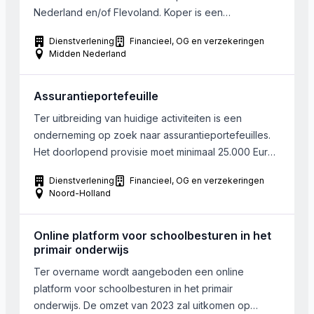
Nederland en/of Flevoland. Koper is een
accountants/advies kantoor in Midden Nederland.
Dienstverlening
Financieel, OG en verzekeringen
Men wil naast autonome groei in de MKB-markt extra
Midden Nederland
groeien door overnames. Het kantoor heeft zowel
interesse in kleinere kantoren/portefeuilles tot Eur
Assurantieportefeuille
200.000 omzet, als in grotere kantoren/portefeuilles
met een omzet tot […]
Ter uitbreiding van huidige activiteiten is een
onderneming op zoek naar assurantieportefeuilles.
Het doorlopend provisie moet minimaal 25.000 Euro
zijn. De overige eisen van de onderneming hangen
Dienstverlening
Financieel, OG en verzekeringen
erg af van de opbouw van de portefeuille, de
Noord-Holland
polisdichtheid en overige activiteiten. Het bedrijf
dient gelegen te zijn in Gooi en Eemland
Online platform voor schoolbesturen in het
primair onderwijs
Ter overname wordt aangeboden een online
platform voor schoolbesturen in het primair
onderwijs. De omzet van 2023 zal uitkomen op