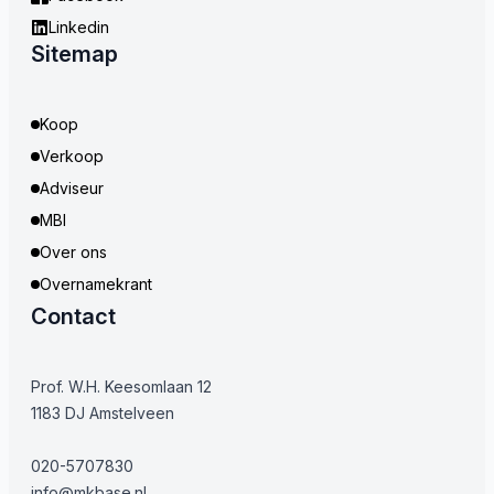
Linkedin
Sitemap
Koop
Verkoop
Adviseur
MBI
Over ons
Overnamekrant
Contact
Prof. W.H. Keesomlaan 12
1183 DJ Amstelveen
020-5707830
info@mkbase.nl