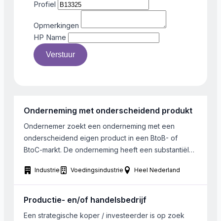
Profiel
Opmerkingen
HP Name
Verstuur
Onderneming met onderscheidend produkt
Ondernemer zoekt een onderneming met een
onderscheidend eigen product in een BtoB- of
BtoC-markt. De onderneming heeft een substantiële
marktpositie met een zekere groeipotentie. Vereist is
Industrie
Voedingsindustrie
Heel Nederland
dat intern op verschillende aspecten van de
organisatie ontwikkeling mogelijk is en product
development en innovatie centraal staan. De
Productie- en/of handelsbedrijf
onderneming dient over een klantenportefeuille te
Een strategische koper / investeerder is op zoek
beschikken, waar klantvraag en […]