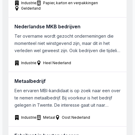
Industrie
Papier, karton en verpakkingen
Gelderland
Nederlandse MKB bedrijven
Ter overname wordt gezocht ondernemingen die
momenteel niet winstgevend zijn, maar dit in het
verleden wel geweest zijn. Ook bedrijven die tijdelijk
niet optimaal presteren zijn interessant. De kopende
Industrie
Heel Nederland
partij gaat per voorkeur een samenwerking aan met
de huidige eigenaar om het bedrijf in de toekomst
weer gezond te krijgen. Branche en regio zijn van
Metaalbedrijf
[…]
Een ervaren MBI-kandidaat is op zoek naar een over
te nemen metaalbedrijf. Bij voorkeur is het bedrijf
gelegen in Twente. De interesse gaat uit naar
verspanende industrie, zowel enkelstuks als serie-
Industrie
Metaal
Oost Nederland
productie. De omzet moet minimaal 500.000 Euro
zijn.. Er is vooral interesse in de semiconductor,
optische, medische en defensie industrie. Maar op