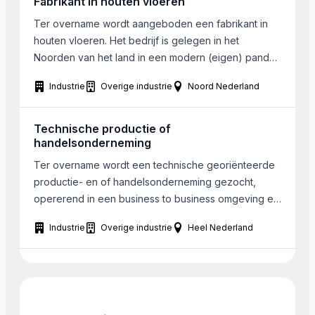
Fabrikant in houten vloeren
voorhand sluit de […]
Ter overname wordt aangeboden een fabrikant in
houten vloeren. Het bedrijf is gelegen in het
Noorden van het land in een modern (eigen) pand
en machinepark. Het pand is zowel te koop als te
Industrie
Overige industrie
Noord Nederland
huur (waarde 1.600.000 Euro). Het bedrijf is een
aantal jaar geleden volledig vernieuwd qua pand en
machinepark. Men verkoopt een kwaliteitsproduct
Technische productie of
[…]
handelsonderneming
Ter overname wordt een technische georiënteerde
productie- en of handelsonderneming gezocht,
opererend in een business to business omgeving en
is internationaal gericht. De gezochte onderneming
Industrie
Overige industrie
Heel Nederland
dient gevestigd te zin in de regio Brabant, Zuid
(Midden) Holland en Antwerpen. Bij de gezochte
onderneming werken tussen 15-20 werknemers en
wordt een omzet behaald tussen € 2.000.000 – […]