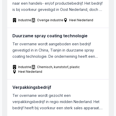
naar een handels- en/of productiebedrijf. Het bedrijf
is bij voorkeur gevestigd in Oost Nederland, doch dit
is niet noodzakelijk.
Industrie
Overige industrie
Heel Nederland
Duurzame spray coating technologie
Ter overname wordt aangeboden een bedrijf
gevestigd in in China, Tianjin in duurzame spray
coating technologie. De onderneming heeft een
aantal merken in licentie. Klanten zijn grote auto-en
Industrie
Chemisch, kunststof, plastic
truck bedrijven,er worden daar >100 Nitrotherm
Heel Nederland
apparaten geinstalleerd. Hiermee wordt de uitstoot
van oploschemicalien en verfconsumptie verlaagd.
Verpakkingsbedrijf
Sinds het laatste jaar zijn ze bezig zich te
transformeren […]
Ter overname wordt gezocht een
verpakkingsbedrijf in regio midden Nederland. Het
bedrijf heeft bij voorkeur een sterk sales apparaat.
Er dienen tot 10 FTE werkzaam te zijn.