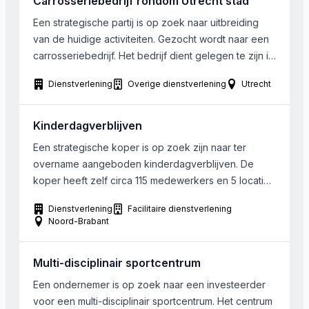
Carrosseriebedrijf rondom Utrecht stad
callcentermedewerk(st)ers, zowel in loondienst […]
Een strategische partij is op zoek naar uitbreiding
van de huidige activiteiten. Gezocht wordt naar een
carrosseriebedrijf. Het bedrijf dient gelegen te zijn in
een straal van 70 km rondom de stad Utrecht. Het
Dienstverlening
Overige dienstverlening
Utrecht
eventueel niet overnemen van het bedrijfspand
heeft de voorkeur. De ideale personeelsbezetting is
ongeveer 8 man.
Kinderdagverblijven
Een strategische koper is op zoek zijn naar ter
overname aangeboden kinderdagverblijven. De
koper heeft zelf circa 115 medewerkers en 5 locaties
dagopvang, 11 locaties BSO en 6 locaties
Dienstverlening
Facilitaire dienstverlening
peuteropvang/peuterarrangementen. De gewenste
Noord-Brabant
overnamekandidaten zijn gevestigd in Noord
Brabant met een voorkeur voor de regio Tilburg – ’s-
Multi-disciplinair sportcentrum
Hertogenbosch – DAS (Deurne-Asten-Someren).
Een ondernemer is op zoek naar een investeerder
voor een multi-disciplinair sportcentrum. Het centrum