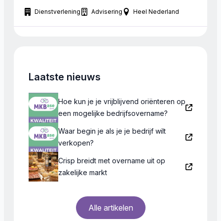
kunnen gericht zijn op zorg, welzijn, metaalopleiding,
Dienstverlening
Advisering
Heel Nederland
etc , zowel op MBO als op HBO niveau. Het
gezochte bedrijf kan in heel Nederland gevestigd
zijn.
Laatste nieuws
Hoe kun je je vrijblijvend oriënteren op
een mogelijke bedrijfsovername?
Waar begin je als je je bedrijf wilt
verkopen?
Crisp breidt met overname uit op
zakelijke markt
Alle artikelen