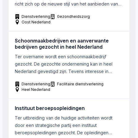
richt zich op de nieuwe stijl van het aanbieden van
sport en wellness => fullservice bedrijf in het
Dienstverlening
Gezondheidszorg
topsegment. Men biedt sportvoorzieningen, lifestyle-
Oost Nederland
voorzieningen, paramedische trainingen en high end
sauna en wellness. De ondernemer binnen het
Schoonmaakbedrijven en aanverwante
bedrijf heeft een bancaire achtergrond. Sinds […]
bedrijven gezocht in heel Nederland
Ter overname wordt een schoonmaakbedrijf
gezocht. De gezochte onderneming kan in heel
Nederland gevestigd zijn. Tevens interesse in
andere facilitaire bedrijven, zoals bijvoorbeeld een
Dienstverlening
Facilitaire dienstverlening
beveiligingsbedrijf. Ook interesse in handelsbedrijf in
Heel Nederland
schoonmaakartikelen.
Instituut beroepsopleidingen
Ter uitbreiding van de huidige activiteiten wordt
door een strategische partij een instituut
beroepsopleidingen gezocht. De opleidingen