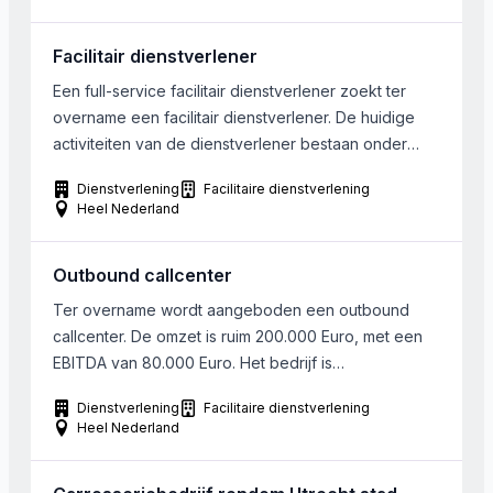
Daarnaast biedt men aanvullende diensten als
nagelstudio en schoonheidsspecialisme.
Facilitair dienstverlener
Een full-service facilitair dienstverlener zoekt ter
overname een facilitair dienstverlener. De huidige
activiteiten van de dienstverlener bestaan onder
andere uit: schoonmaak (full service), catering
Dienstverlening
Facilitaire dienstverlening
(lunchverzorging, koffievoorziening, automatenzorg)
Heel Nederland
en groenvoorziening. Gezocht wordt naar uitbreiding
van de bestaande dienstenportefeuille, danwel
Outbound callcenter
complementaire dienstverlening aan genoemde
diensten . De gezochte onderneming is bij voorkeur
Ter overname wordt aangeboden een outbound
gelegen in Noord-Oost-Nederland. De gezochte […]
callcenter. De omzet is ruim 200.000 Euro, met een
EBITDA van 80.000 Euro. Het bedrijf is
gespecialiseerd in hoogwaardige outbound
Dienstverlening
Facilitaire dienstverlening
telefonie en beschikt over de infrastructuur,
Heel Nederland
systemen en processen om snel en efficiënt op te
schalen. Men werkt met een ervaren kern van ruim 15