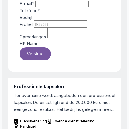
E-mail
*
Telefoon
*
Bedrijf
Profiel
Opmerkingen
HP Name
Verstuur
Professionle kapsalon
Ter overname wordt aangeboden een professioneel
kapsalon. De omzet ligt rond de 200.000 Euro met
een gezond resultaat. Het bedrijf is gelegen in een
historische stad in de Randstad. De salon richt zich
Dienstverlening
Overige dienstverlening
op zowel vrouwen, als mannen als ook kinderen.
Randstad