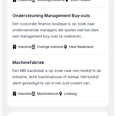
Ondersteuning Management Buy-outs
Een corporate finance boutique is op zoek naar
ondernemende managers die spelen met het idee
een management buy-outs te realiseren.
Ondersteuning kan zowel plaatsvinden op het
Industrie
Overige industrie
Heel Nederland
operationele als op het financiele vlak. Ook bestaat
de mogelijkheid tot meeparticiperen. Gekeken wordt
naar bedrijven vanaf € 1.000.000 omzet.
Machinefabriek
Een MBI kandidaat is op zoek naar een bedrijf in de
industrie, liefst machinebouw of metaal. Het bedrijf
dient gevestigd te zijn in het zuid oosten van
Nederland eneen rond de 10 FTE te hebben.
Industrie
Machinebouw
Limburg