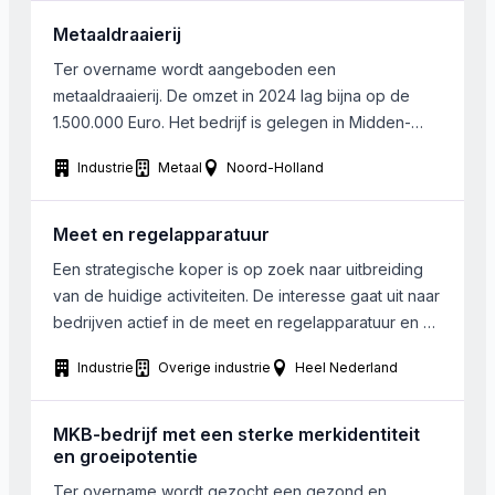
participeren bij voorkeur met een
meerderheidsbelang en in (tijdelijke) samenwerking
Metaaldraaierij
met de huidige ondernemer. Een goede klik is dan
Ter overname wordt aangeboden een
[…]
metaaldraaierij. De omzet in 2024 lag bijna op de
1.500.000 Euro. Het bedrijf is gelegen in Midden-
Nederland Het bedrijf is gespecialiseerd in
Industrie
Metaal
Noord-Holland
automatendraaiwerk. Hiervoor wordt gebruik
gemaakt van CNC-(computergestuurde)
draaiautomaten om zowel conventionele materialen
Meet en regelapparatuur
zoals messing, aluminium, automatenstaal en
Een strategische koper is op zoek naar uitbreiding
kunststoffen, als hoogwaardige materialen zoals
van de huidige activiteiten. De interesse gaat uit naar
titanium legeringen, roestvrijstalen en andere moeilijk
bedrijven actief in de meet en regelapparatuur en of
te […]
het testen van o.a. kleppen en sluitingen. De omzet
Industrie
Overige industrie
Heel Nederland
kan tussen de 500.000 en 1.000.000 Euro liggen. Bij
voorkeur ligt het over te nemen bedrijf in Nederland
MKB-bedrijf met een sterke merkidentiteit
en groeipotentie
Ter overname wordt gezocht een gezond en