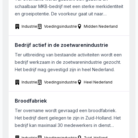
schaalbaar MKB-bedrijf met een sterke merkidentiteit
en groeipotentie. De voorkeur gaat uit naar
ondernemingen in food, retail, lifestyle of andere
Industrie
Voedingsindustrie
Midden Nederland
merkgedreven sectoren, met een solide basis en
duidelijke kansen voor professionalisering,
digitalisering en merkversterking. Het gezochte
Bedrijf actief in de zoetwarenindustrie
bedrijf is actief in food, retail, lifestyle of
Ter uitbreiding van bestaande activiteiten wordt een
merkgedreven sectoren. Er werken […]
bedrijf werkzaam in de zoetwarenindustrie gezocht.
Het bedrijf mag gevestigd zijn in heel Nederland.
Industrie
Voedingsindustrie
Heel Nederland
Broodfabriek
Ter overname wordt gevraagd een broodfabriek.
Het bedrijf dient gelegen te zijn in Zuid-Holland. Het
bedrijf kan maximaal 30 medewerkers in dienst
hebben.
Industrie
Voedingsindustrie
Zuid-Holland