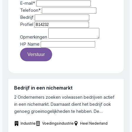
E-mail
*
Telefoon
*
Bedrijf
Profiel
Opmerkingen
HP Name
Verstuur
Bedrijf in een nichemarkt
2 Ondernemers zoeken volwassen bedrijven actief
in een nichemarkt. Daarnaast dient het bedrijf ook
genoeg groeimogelijkheden te hebben. De
onderneming heeft een minimum omzet van 5 miljoen
Industrie
Voedingsindustrie
Heel Nederland
euro en er werken minimaal 15 FTE. De ondernemers