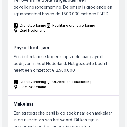
Ter overname wordt aangeboden een
beveiligingsonderneming. De omzet is groeiende en
ligt momenteel boven de 1.500.000 met een EBITDA
van 160.000 Euro. Men heeft dominante marktpositie
Dienstverlening
Facilitaire dienstverlening
in een deel van Zuid-Nederland. Het bedrijf is actief
Zuid Nederland
in de 24/7 objectbeveiliging en heeft zich de
afgelopen jaren ontwikkeld tot een stabiele en
Payroll bedrijven
betrouwbare speler in de markt. […]
Een buitenlandse koper is op zoek naar payroll
bedrijven in heel Nederland. Het gezochte bedrijf
heeft een omzet tot € 2.500.000.
Dienstverlening
Uitzend en detachering
Heel Nederland
Makelaar
Een strategische partij is op zoek naar een makelaar
in de ruimste zin van het woord. Dit kan zijn in
onroerend goed, maar ook in produkten.