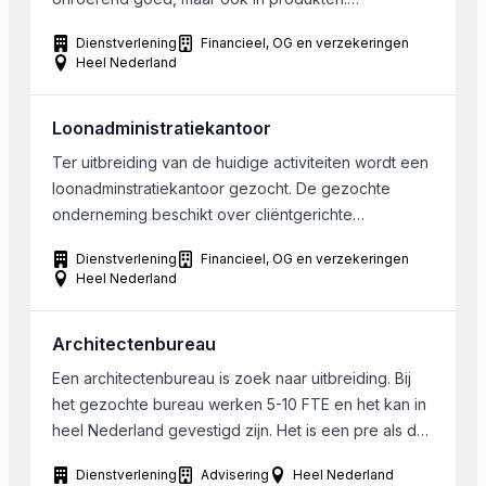
Afvalverwerkers of recyclingbedrijven zijn ook
Dienstverlening
Financieel, OG en verzekeringen
interessant.
Heel Nederland
Loonadministratiekantoor
Ter uitbreiding van de huidige activiteiten wordt een
loonadminstratiekantoor gezocht. De gezochte
onderneming beschikt over cliëntgerichte
medewerkers en is in staat om meerdere software
Dienstverlening
Financieel, OG en verzekeringen
systemen te verwerken. Een snelle overname is
Heel Nederland
mogelijk. De organisatie is in Nederland gevestigd.
Architectenbureau
Een architectenbureau is zoek naar uitbreiding. Bij
het gezochte bureau werken 5-10 FTE en het kan in
heel Nederland gevestigd zijn. Het is een pre als de
huidige eigenaar nog een periode aanblijft. Nadere
Dienstverlening
Advisering
Heel Nederland
informatie op aanvraag.