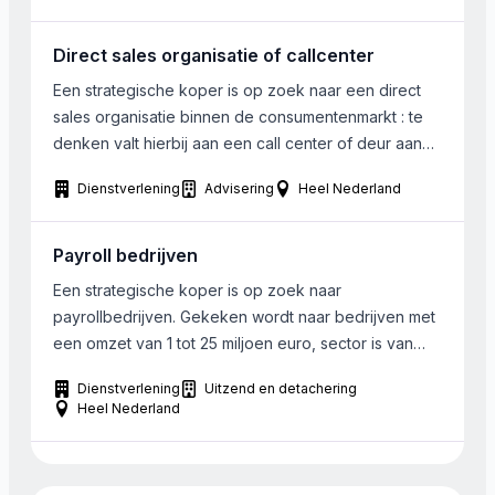
Direct sales organisatie of callcenter
Een strategische koper is op zoek naar een direct
sales organisatie binnen de consumentenmarkt : te
denken valt hierbij aan een call center of deur aan
deur partij. Het gezochte bedrijf houdt zich o.a.
Dienstverlening
Advisering
Heel Nederland
bezig met koude acquisitie.
Payroll bedrijven
Een strategische koper is op zoek naar
payrollbedrijven. Gekeken wordt naar bedrijven met
een omzet van 1 tot 25 miljoen euro, sector is van
ondergeschikt belang. Regio mag heel Nederland
Dienstverlening
Uitzend en detachering
zijn.
Heel Nederland