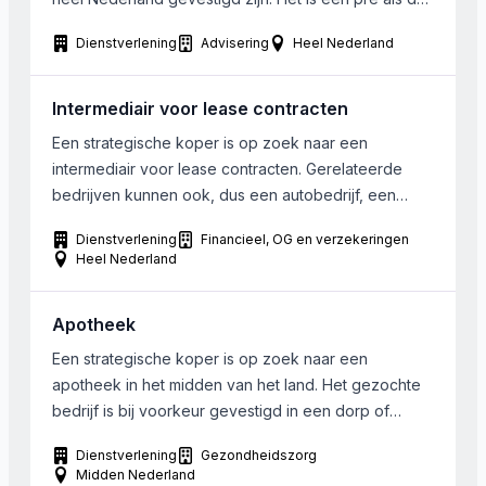
huidige eigenaar nog een periode aanblijft. Nadere
Dienstverlening
Advisering
Heel Nederland
informatie op aanvraag.
Intermediair voor lease contracten
Een strategische koper is op zoek naar een
intermediair voor lease contracten. Gerelateerde
bedrijven kunnen ook, dus een autobedrijf, een
intermediair of een leasemaatschappij, zolang ze
Dienstverlening
Financieel, OG en verzekeringen
maar actief zijn in de lease van auto’s. Dit geldt voor
Heel Nederland
zowel Financial, Private als Operational Lease.
Grootte is van ondergeschikt belang. De gezochte
Apotheek
bedrijven kunnen in heel Nederland […]
Een strategische koper is op zoek naar een
apotheek in het midden van het land. Het gezochte
bedrijf is bij voorkeur gevestigd in een dorp of
kleine stad. Grootte is van ondergeschikt belang.
Dienstverlening
Gezondheidszorg
Midden Nederland