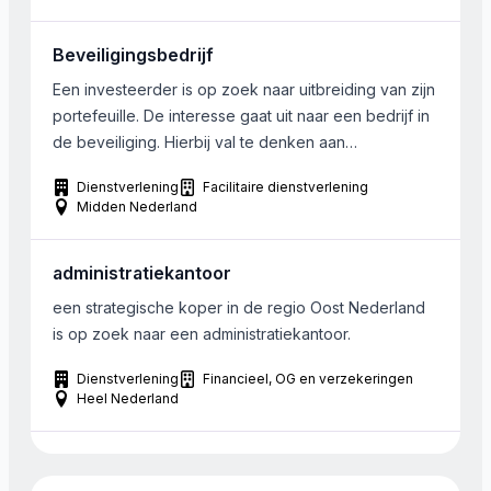
Beveiligingsbedrijf
Een investeerder is op zoek naar uitbreiding van zijn
portefeuille. De interesse gaat uit naar een bedrijf in
de beveiliging. Hierbij val te denken aan
receptiediensten, surveillance, facilitaire
Dienstverlening
Facilitaire dienstverlening
ondersteuning etc. Bij het bedrijf werken tussen de
Midden Nederland
10 en 50 man. Het bedrijf dient gelegen te zijn in de
regio Utrecht-Amersfoort-Hilversum.
administratiekantoor
een strategische koper in de regio Oost Nederland
is op zoek naar een administratiekantoor.
Dienstverlening
Financieel, OG en verzekeringen
Heel Nederland