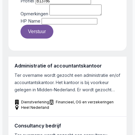
Profiel
Opmerkingen
HP Name
Verstuur
Administratie of accountantskantoor
Ter overname wordt gezocht een administratie en/of
accountantskantoor. Het kantoor is bij voorkeur
gelegen in Midden-Nederland. Er wordt gezocht
naar een onderneming met maximaal 10
Dienstverlening
Financieel, OG en verzekeringen
medewerkers. De koper heeft voldoende financiële
Heel Nederland
middelen om de beoogde overname gestalte te
geven. Een gehele overname geniet de voorkeur,
Consultancy bedrijf
eventueel kan het zittend management een
aandelenpakket verwerven. Zowel winstgevende