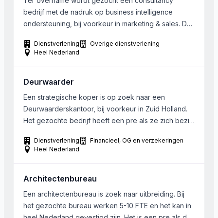
Ter overname wordt gezocht een consultancy
[…]
bedrijf met de nadruk op business intelligence
ondersteuning, bij voorkeur in marketing & sales. De
gezocht onderneming heeft een omvang van 5-10
Dienstverlening
Overige dienstverlening
medewerkers. Eigen financiële middelen zijn
Heel Nederland
aanwezig.
Deurwaarder
Een strategische koper is op zoek naar een
Deurwaarderskantoor, bij voorkeur in Zuid Holland.
Het gezochte bedrijf heeft een pre als ze zich bezig
houden met het innen van vorderingen van het CJIB
Dienstverlening
Financieel, OG en verzekeringen
Heel Nederland
Architectenbureau
Een architectenbureau is zoek naar uitbreiding. Bij
het gezochte bureau werken 5-10 FTE en het kan in
heel Nederland gevestigd zijn. Het is een pre als de