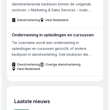
dienstverlenende bedrijven binnen de volgende
sectoren: • Marketing & Sales Services – zoals
leadgeneratiebureaus, performance marketing
Dienstverlening
Heel Nederland
agencies en B2B-consultancies die bedrijven helpen
bij commerciële groei. • Business Services &
Consulting – bedrijven die operationele en
Onderneming in opleidingen en cursussen
strategische ondersteuning bieden, zoals
Ter overname wordt een onderneming in
adviesbureaus en compliance-dienstverleners. •
opleidingen en cursussen gezocht, of andere
Financial & Professional Services – waaronder
bedrijven in dienstverlening. Ook bedrijven die
accountancykantoren, […]
toeleveren aan de bouw in de ruimste zin van het
Dienstverlening
Overige dienstverlening
woord kunnen interessant zijn. Het gezochte bedrijf
Heel Nederland
is gevestigd ten zuiden van Utrecht.
Laatste nieuws