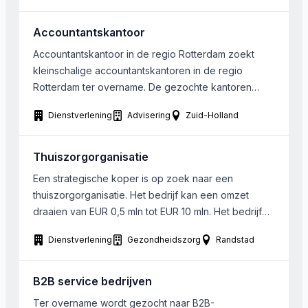
Accountantskantoor
Accountantskantoor in de regio Rotterdam zoekt
kleinschalige accountantskantoren in de regio
Rotterdam ter overname. De gezochte kantoren
houden zich bij voorkeur bezig met
Dienstverlening
Advisering
Zuid-Holland
samenstelwerkzaamheden. De gezochte kantoren
hebben maximaal 15 medewerkers in dienst.
Thuiszorgorganisatie
Een strategische koper is op zoek naar een
thuiszorgorganisatie. Het bedrijf kan een omzet
draaien van EUR 0,5 mln tot EUR 10 mln. Het bedrijf
dient te voldoen aan de navolgende criteria : •
Dienstverlening
Gezondheidszorg
Randstad
Toelating WTZi • Zorgcontract met zorgkantoor in
het kader van de AWBZ • Cliëntenraad • Mag HKZ
keurmerken (zie www.hkz.nl) of […]
B2B service bedrijven
Ter overname wordt gezocht naar B2B-