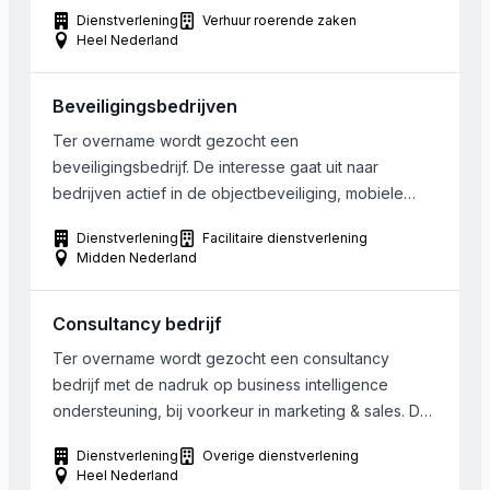
jaar uitkomen boven de 5.000.000 Euro, met een
Dienstverlening
Verhuur roerende zaken
EBITDA van rond de 3.800.000 Euro. Het bedrijf is
Heel Nederland
verplaatsbaar. De onderneming richt zich met name
op de publieke sectoren zoals scholen […]
Beveiligingsbedrijven
Ter overname wordt gezocht een
beveiligingsbedrijf. De interesse gaat uit naar
bedrijven actief in de objectbeveiliging, mobiele
surveillance, toegangscontroles, portier en
Dienstverlening
Facilitaire dienstverlening
receptiediensten, evenementbeveiliging en
Midden Nederland
gerelateerde activiteiten. De omzet dient minimaal
250.000 Euro te zijn. Het bedrijf dient gelegen te zijn
Consultancy bedrijf
in de regio Randstad of Midden Nederland.
Ter overname wordt gezocht een consultancy
bedrijf met de nadruk op business intelligence
ondersteuning, bij voorkeur in marketing & sales. De
gezocht onderneming heeft een omvang van 5-10
Dienstverlening
Overige dienstverlening
medewerkers. Eigen financiële middelen zijn
Heel Nederland
aanwezig.