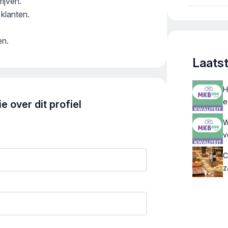
ijven.
Nederl
 klanten.
deelne
en.
Laats
H
e
 over dit profiel
W
v
C
z