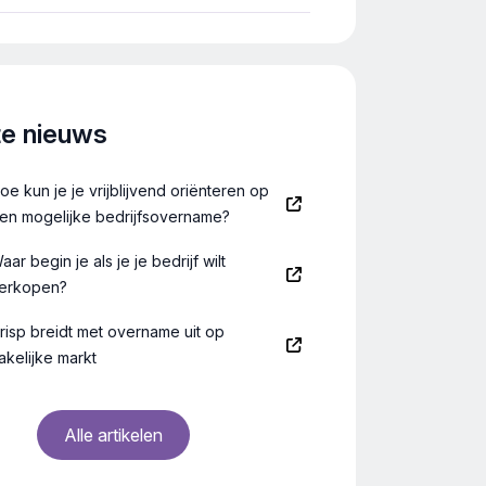
and gevestigd zijn. Ook een
10 tot 500 FTE en z
ming, waarbij de oude eigenaar […]
Nederland gevestigd
te nieuws
oe kun je je vrijblijvend oriënteren op
en mogelijke bedrijfsovername?
aar begin je als je je bedrijf wilt
erkopen?
risp breidt met overname uit op
akelijke markt
Alle artikelen