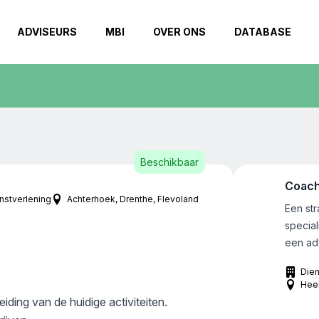
ADVISEURS
MBI
OVER ONS
DATABASE
Beschikbaar
Coach
enstverlening
Achterhoek
Drenthe
Flevoland
Een st
special
een adv
tussen 
Dien
combina
Hee
compan
eiding van de huidige activiteiten.
heeft 