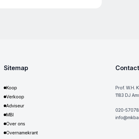
Sitemap
Contac
Koop
Prof. W.H. 
1183 DJ Am
Verkoop
Adviseur
020-57078
MBI
info@mkbas
Over ons
Overnamekrant