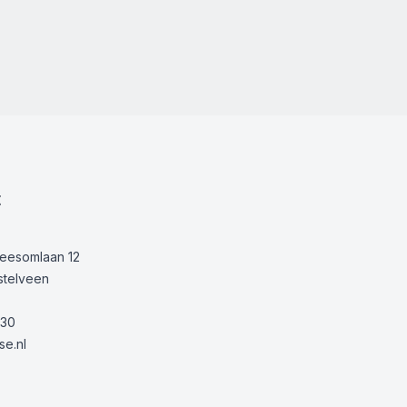
t
Keesomlaan 12
stelveen
30
e.nl