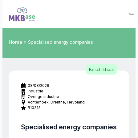
Home
»
Specialised energy companies
Beschikbaar
08/08/2026
Industrie
Overige industrie
Achterhoek
Drenthe
Flevoland
B10313
Specialised energy companies