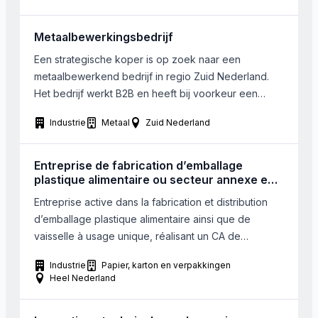
aanpalende regio’s wel,maar dan moet het wel
zelfstandig kunnen draaien. Grootte is van
Metaalbewerkingsbedrijf
ondergeschikt belang
Een strategische koper is op zoek naar een
metaalbewerkend bedrijf in regio Zuid Nederland.
Het bedrijf werkt B2B en heeft bij voorkeur een
eigen product. Grootte is van ondergeschikt belang/
Industrie
Metaal
Zuid Nederland
Entreprise de fabrication d’emballage
plastique alimentaire ou secteur annexe en
Europe
Entreprise active dans la fabrication et distribution
d’emballage plastique alimentaire ainsi que de
vaisselle à usage unique, réalisant un CA de
22.000.0000€, recherche une entreprise
Industrie
Papier, karton en verpakkingen
européenne dans le même secteur, afin de
Heel Nederland
renforcer sa position sur son marché ou une
entreprise dans des secteurs annexes utilisant une