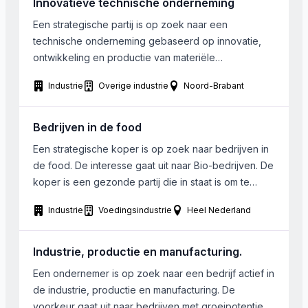
Innovatieve technische onderneming
technologie comparable (thermoformage, injection,
extrusion). La cible réaliserait […]
Een strategische partij is op zoek naar een
technische onderneming gebaseerd op innovatie,
ontwikkeling en productie van materiële
onderscheidende producten. De maximale omzet ligt
Industrie
Overige industrie
Noord-Brabant
rond de 2.000.000 Euro. Het bedrijf dient in Noord-
Brabant te zijn gelegen.
Bedrijven in de food
Een strategische koper is op zoek naar bedrijven in
de food. De interesse gaat uit naar Bio-bedrijven. De
koper is een gezonde partij die in staat is om te
investeren.
Industrie
Voedingsindustrie
Heel Nederland
Industrie, productie en manufacturing.
Een ondernemer is op zoek naar een bedrijf actief in
de industrie, productie en manufacturing. De
voorkeur gaat uit naar bedrijven met groeipotentie.