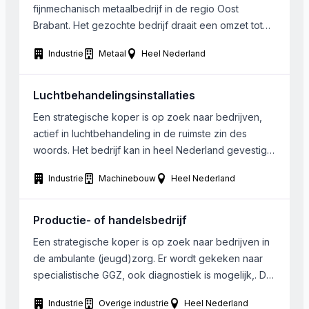
fijnmechanisch metaalbedrijf in de regio Oost
Brabant. Het gezochte bedrijf draait een omzet tot
ongeveer € 1.000.000. Verplaatsbaar heeft de
Industrie
Metaal
Heel Nederland
voorkeur maar is niet noodzakelijk.
Luchtbehandelingsinstallaties
Een strategische koper is op zoek naar bedrijven,
actief in luchtbehandeling in de ruimste zin des
woords. Het bedrijf kan in heel Nederland gevestigd
zijn. Het gezochte bedrijf dient een minimaal een
Industrie
Machinebouw
Heel Nederland
paar miljoen omzet te maken.
Productie- of handelsbedrijf
Een strategische koper is op zoek naar bedrijven in
de ambulante (jeugd)zorg. Er wordt gekeken naar
specialistische GGZ, ook diagnostiek is mogelijk,. De
regio is midden Nederland, niet ten westen van Gooi
Industrie
Overige industrie
Heel Nederland
en Vechtstreek, niet boven Zwolle. soms kunnen