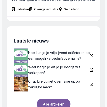
De gewenste omzet ligt tussen de € 5.000.000 –
Industrie
Overige industrie
Gelderland
10.000.000, maar liever meer. Bij voorkeur gehele
overname, maar anders participatie met bestaand
management, waarbij het management versterking
zoekt om te groeien. De […]
Laatste nieuws
Hoe kun je je vrijblijvend oriënteren op
een mogelijke bedrijfsovername?
Waar begin je als je je bedrijf wilt
verkopen?
Crisp breidt met overname uit op
zakelijke markt
Alle artikelen