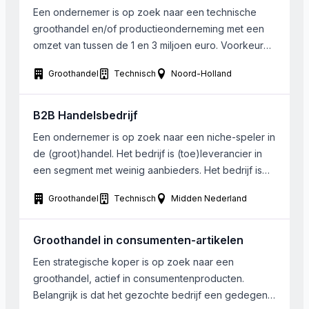
Een ondernemer is op zoek naar een technische
groothandel en/of productieonderneming met een
omzet van tussen de 1 en 3 miljoen euro. Voorkeur
gaat uit naar business to business onderneming met
Groothandel
Technisch
Noord-Holland
een solide klantenbestand welke de groeifase
voorbij is, maar waarbij nog wel voldoende
groeipotentieel is. De onderneming ligt in (of direct
B2B Handelsbedrijf
grenzend aan) Noord-Holland. […]
Een ondernemer is op zoek naar een niche-speler in
de (groot)handel. Het bedrijf is (toe)leverancier in
een segment met weinig aanbieders. Het bedrijf is
bijvoorbeeld actief als toeleverancier in de
Groothandel
Technisch
Midden Nederland
automotive, producent en handelaar in de
diervoeding, groothandel in koffie of actief in de
petrochemische industrie. Bij voorkeur internationaal
Groothandel in consumenten-artikelen
actief (import en/of export). In ieder […]
Een strategische koper is op zoek naar een
groothandel, actief in consumentenproducten.
Belangrijk is dat het gezochte bedrijf een gedegen