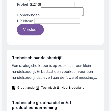
Profiel
Opmerkingen
HP Name
Verstuur
Technisch handelsbedrijf
Een strategiche koper is op zoek naar een klein
handelsbedrijf. Er bestaat een voorkeur voor een
handelsbedrijf dat levert aan de (zware) industrie,
maar dit is niet noodzakelijk. Bij het gezochte bedrijf
Groothandel
Technisch
Heel Nederland
werken ongeveer 5 FTE.
Technische groothandel en/of
productieonderneming