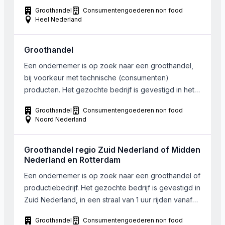
im- en exportafdeling heeft, bij voorkeur gericht op
Groothandel
Consumentengoederen non food
het verre oosten. Locatie en grootte is van
Heel Nederland
ondergeschikt belang. Ook winstgevendheid is geen
vereiste.
Groothandel
Een ondernemer is op zoek naar een groothandel,
bij voorkeur met technische (consumenten)
producten. Het gezochte bedrijf is gevestigd in het
noorden van Nederland. Grootte is van
Groothandel
Consumentengoederen non food
ondergeschikt belang.
Noord Nederland
Groothandel regio Zuid Nederland of Midden
Nederland en Rotterdam
Een ondernemer is op zoek naar een groothandel of
productiebedrijf. Het gezochte bedrijf is gevestigd in
Zuid Nederland, in een straal van 1 uur rijden vanaf
Breda. Grootte is van ondergeschikt belang
Groothandel
Consumentengoederen non food