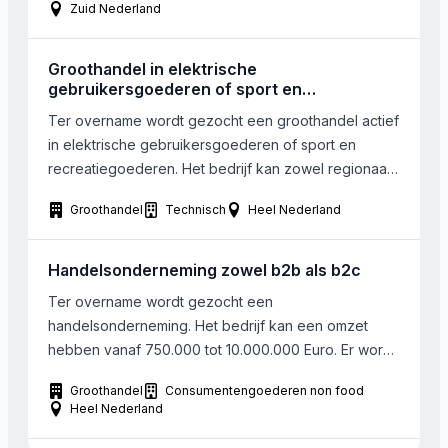
Zuid Nederland
Groothandel in elektrische
gebruikersgoederen of sport en
recreatiegoederen
Ter overname wordt gezocht een groothandel actief
in elektrische gebruikersgoederen of sport en
recreatiegoederen. Het bedrijf kan zowel regionaal,
nationaal of internationaal opererend zijn. Im en
Groothandel
Technisch
Heel Nederland
exporterende ondernemingen verdienen de
voorkeur. Het bedrijf dient gelegen te zijn in
Limburg/ Oost Brabant of eventueel in België.
Handelsonderneming zowel b2b als b2c
Ter overname wordt gezocht een
handelsonderneming. Het bedrijf kan een omzet
hebben vanaf 750.000 tot 10.000.000 Euro. Er wordt
gekeken naar bedrijven met een positief resultaat. Er
Groothandel
Consumentengoederen non food
is een extra interesse aanwezig voor het overnemen
Heel Nederland
van familiebedrijven met een langere historie. Dit sluit
andere bedrijven zeker niet uit. Gezocht wordt in de