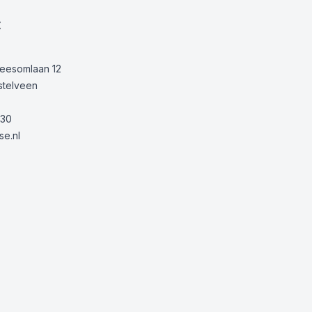
t
Keesomlaan 12
stelveen
30
e.nl