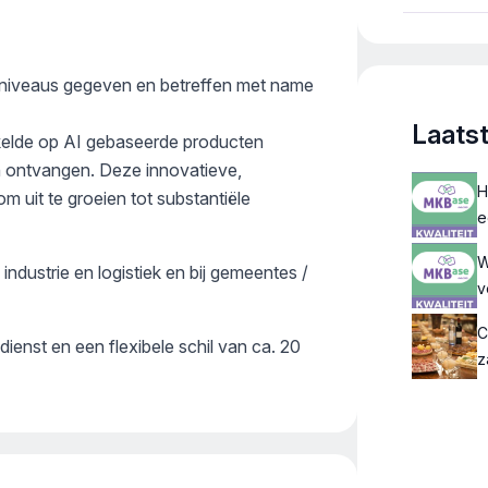
special
lniveaus gegeven en betreffen met name
Laats
kelde op AI gebaseerde producten
ijn ontvangen. Deze innovatieve,
H
 uit te groeien tot substantiële
e
W
 industrie en logistiek en bij gemeentes /
v
C
ienst en een flexibele schil van ca. 20
z