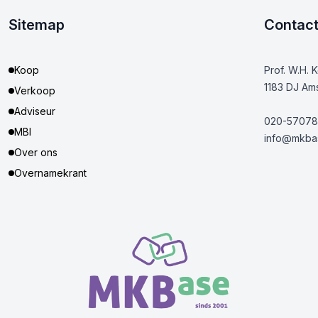
Sitemap
Contac
Koop
Prof. W.H. 
1183 DJ Am
Verkoop
Adviseur
020-57078
MBI
info@mkbas
Over ons
Overnamekrant