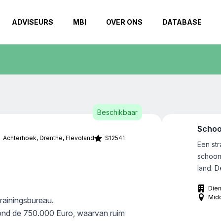
ADVISEURS
MBI
OVER ONS
DATABASE
Beschikbaar
Schoo
Achterhoek
Drenthe
Flevoland
S12541
Een st
schoon
land. 
bedraa
Dien
meer d
Mid
rainingsbureau.
Het bed
rond de 750.000 Euro, waarvan ruim
schoon