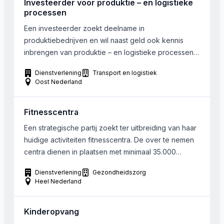
Investeerder voor produktie – en logistieke
processen
Een investeerder zoekt deelname in
produktiebedrijven en wil naast geld ook kennis
inbrengen van produktie – en logistieke processen.
De beoogde bedrijven hebben circa 10-20
Dienstverlening
Transport en logistiek
personeelsleden en de ondernemer is bij voorkeur
Oost Nederland
jonger dan 40 jaar. Een deelname in een MBI/MBO
traject is eveneens bespreekbaar.
Fitnesscentra
Een strategische partij zoekt ter uitbreiding van haar
huidige activiteiten fitnesscentra. De over te nemen
centra dienen in plaatsen met minimaal 35.000
inwoners te liggen. Er wordt in heel Nederland
Dienstverlening
Gezondheidszorg
gezocht.
Heel Nederland
Kinderopvang