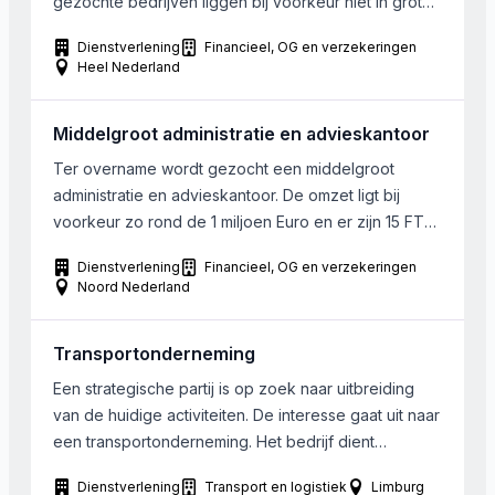
gezochte bedrijven liggen bij voorkeur niet in grote
steden doch eerder in randgemeenten.
Dienstverlening
Financieel, OG en verzekeringen
Heel Nederland
Middelgroot administratie en advieskantoor
Ter overname wordt gezocht een middelgroot
administratie en advieskantoor. De omzet ligt bij
voorkeur zo rond de 1 miljoen Euro en er zijn 15 FTE
werkzaam.. Het bedrijf dient gelegen te zijn in de
Dienstverlening
Financieel, OG en verzekeringen
regio Groningen, Friesland of Drenthe, waarbij
Noord Nederland
Friesland de voorkeur heeft. Fusie met een
gelijkwaardig of groter kantoor is ook een
Transportonderneming
mogelijkheid. […]
Een strategische partij is op zoek naar uitbreiding
van de huidige activiteiten. De interesse gaat uit naar
een transportonderneming. Het bedrijf dient
gevestigd te zijn in Midden of Noord Limburg.
Dienstverlening
Transport en logistiek
Limburg
Voorkeur gaat uit naar een bedrijf waarbij de