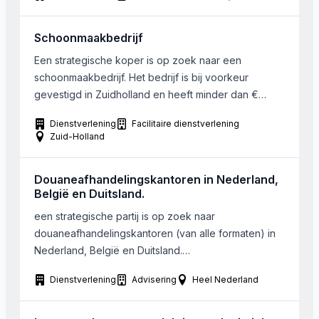
activiteiten bestaan uit afvalinzamelingen of
containervervoer van alle losgestorte goederen
Schoonmaakbedrijf
zoals zand, grind e.d.
Een strategische koper is op zoek naar een
schoonmaakbedrijf. Het bedrijf is bij voorkeur
gevestigd in Zuidholland en heeft minder dan €
1.000.000 omzet. De gezochte onderneming houdt
Dienstverlening
Facilitaire dienstverlening
zich met name bezig met het schoonmaken van
Zuid-Holland
bedrijven en kantoorpanden.
Douaneafhandelingskantoren in Nederland,
België en Duitsland.
een strategische partij is op zoek naar
douaneafhandelingskantoren (van alle formaten) in
Nederland, België en Duitsland.
Douaneafhandelingskantoor in combinatie met
Dienstverlening
Advisering
Heel Nederland
expeditiebedrijf is ook mogelijk.