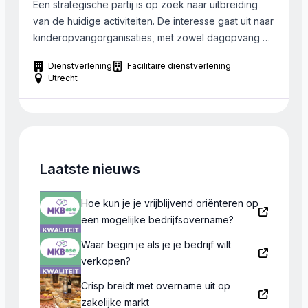
Een strategische partij is op zoek naar uitbreiding
van de huidige activiteiten. De interesse gaat uit naar
kinderopvangorganisaties, met zowel dagopvang als
buitenschoolse opvang, of de mogelijkheid tot
Dienstverlening
Facilitaire dienstverlening
uitbreiding naar ook een BSO. Men zoekt binnen een
Utrecht
straal van 50 km van Utrecht. Er is geen interesse in
ondernemingen in hartje centrum Utrecht. Bij
voorkeur […]
Laatste nieuws
Hoe kun je je vrijblijvend oriënteren op
een mogelijke bedrijfsovername?
Waar begin je als je je bedrijf wilt
verkopen?
Crisp breidt met overname uit op
zakelijke markt