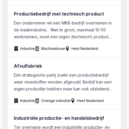
aan te raken, doorgespoeld. Het milieu wordt
nauwelijks belast, want het papier van het brildekje
Productiebedrijf met technisch product
breekt sneller af dan toiletpapier. Het […]
Een ondernemer wil een MKB-bedrijf overnemen in
de maakindustrie, . Niet te groot, maximaal 10-50
werknemers, moet een eigen (technisch) product
hebben, machinebouw of onderdelen (zoals
Industrie
Machinebouw
Heel Nederland
pompen, motoren oid), bij voorkeur in een
nichemarkt. Regio bij voorkeur midden Nederland,
maar bij interessant bedrijf wil koper verder kijken.
Afvulfabriek
Een strategische partij zoekt een productiebedrijf
waar vloeistoffen worden afgevuld. Bedrijf kan een
eigen productlijn hebben maar kan ook uitsluitend
voor derden werken. Grote complexheid van
Industrie
Overige industrie
Heel Nederland
product- en productie-eisen, voorschriften en
regelgeving is eerder een pré dan een contra. Te
denken valt aan: care-producten; reiniging- en
Industriële productie- en handelsbedrijf
schoonmaak producten; oliën; bio-producten;
Ter overname wordt een industriële productie- en