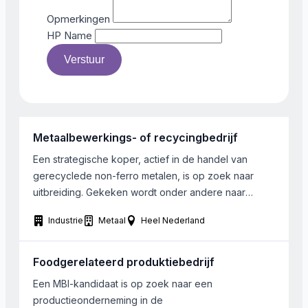
Opmerkingen
HP Name
Verstuur
Metaalbewerkings- of recycingbedrijf
Een strategische koper, actief in de handel van
gerecyclede non-ferro metalen, is op zoek naar
uitbreiding. Gekeken wordt onder andere naar
bedrijven, actief in de bewerking van bij voorkeur
Industrie
Metaal
Heel Nederland
gerecycled metaal of de handel en/of bewerking
van halffabrikaten. Gezochte bedrijven kunnen in
heel Nederland gevestigd zijn, met een voorkeur
Foodgerelateerd produktiebedrijf
voor de Randstad/ Zuid-Holland. Grootte is […]
Een MBI-kandidaat is op zoek naar een
productieonderneming in de