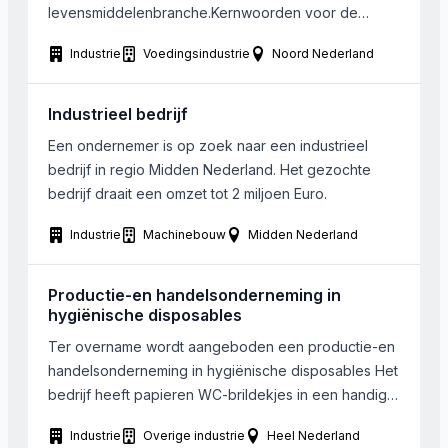
levensmiddelenbranche.Kernwoorden voor de
gezochte propositie zijn: “streekproducten” en
Industrie
Voedingsindustrie
Noord Nederland
“duurzaam ondernemen” , maar dit kan eventueel op
een later moment worden ingebracht. Het is verder
een pré als de bedrijfsactiviteiten (deels) worden
Industrieel bedrijf
uitgevoerd door mensen met een bepaalde afstand
Een ondernemer is op zoek naar een industrieel
tot de arbeidsmarkt. Het geografische gebied, waar
bedrijf in regio Midden Nederland. Het gezochte
[…]
bedrijf draait een omzet tot 2 miljoen Euro.
Industrie
Machinebouw
Midden Nederland
Productie-en handelsonderneming in
hygiënische disposables
Ter overname wordt aangeboden een productie-en
handelsonderneming in hygiënische disposables Het
bedrijf heeft papieren WC-brildekjes in een handige
consumentenverpakking op de markt gebracht. Dit
Industrie
Overige industrie
Heel Nederland
dekje wordt op de bril gelegd en na gebruik, zonder