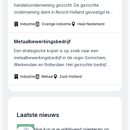
automotiv producten; homeo-patische middelen;
handelsonderneming gezocht. De gezochte
frinsdranken; […]
onderneming dient in Noord-Holland gevestigd te
zijn.
Industrie
Overige industrie
Heel Nederland
Metaalbewerkingsbedrijf
Een strategische koper is op zoek naar een
metaalbewerkingsbedrijf in de regio Gorinchem,
Werkendam en Rotterdam. Het gezochte bedrijf
dient niet te groot te zijn, er werken tot 10 FTE.
Industrie
Metaal
Zuid-Holland
Slechtlopend is geen probleem.
Laatste nieuws
Hoe kun je je vrijblijvend oriënteren op