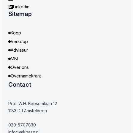
Linkedin
Sitemap
Koop
Verkoop
Adviseur
MBI
Over ons
Overnamekrant
Contact
Prof. W.H. Keesomlaan 12
1183 DJ Amstelveen
020-5707830
info@mkbase.nl