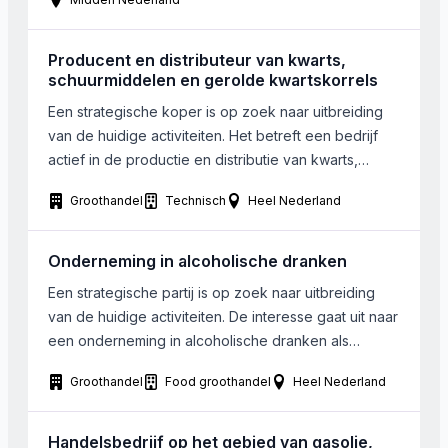
gevestigd in de regio midden Nederland. De
onderneming bedient zowel zakelijke als particuliere
Producent en distributeur van kwarts,
klanten en is […]
schuurmiddelen en gerolde kwartskorrels
Een strategische koper is op zoek naar uitbreiding
van de huidige activiteiten. Het betreft een bedrijf
actief in de productie en distributie van kwarts,
schuurmiddelen en gerolde kwartskorrels.. Het over
Groothandel
Technisch
Heel Nederland
te nemen bedrijf kan in Belgie, Frankrijk of
Nederland gevestigd zijn. De omvang van de
onderneming is van ondergeschikt belang.
Onderneming in alcoholische dranken
Een strategische partij is op zoek naar uitbreiding
van de huidige activiteiten. De interesse gaat uit naar
een onderneming in alcoholische dranken als
wodka/ spiritualien.
Groothandel
Food groothandel
Heel Nederland
Handelsbedrijf op het gebied van gasolie,