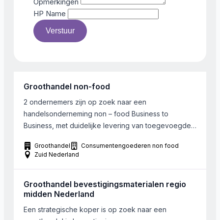
Opmerkingen
HP Name
Verstuur
Groothandel non-food
2 ondernemers zijn op zoek naar een
handelsonderneming non – food Business to
Business, met duidelijke levering van toegevoegde
waarde in de keten. Het betreft heeft een waarde tot
Groothandel
Consumentengoederen non food
€ 1.000.000 en is gevestigd in regio Zuid-oost
Zuid Nederland
Nederland. Bij het gezocht bedrijf werken 5 tot 20
Fte’s.
Groothandel bevestigingsmaterialen regio
midden Nederland
Een strategische koper is op zoek naar een