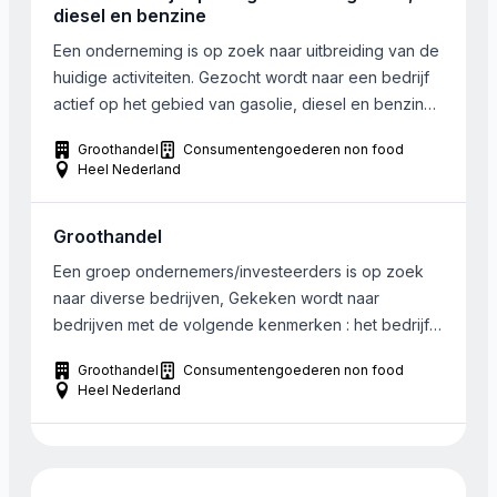
diesel en benzine
Een onderneming is op zoek naar uitbreiding van de
huidige activiteiten. Gezocht wordt naar een bedrijf
actief op het gebied van gasolie, diesel en benzine.
De onderneming is zowel geinteresseerd in
Groothandel
Consumentengoederen non food
groothandel, retail, als ook logistiek en opslag. Het
Heel Nederland
over te nemen bedrijf kan in heel Nederland liggen.
Groothandel
Een groep ondernemers/investeerders is op zoek
naar diverse bedrijven, Gekeken wordt naar
bedrijven met de volgende kenmerken : het bedrijf
dient recessieproof te zijn, een vrije kasstroom van
Groothandel
Consumentengoederen non food
minimaal € 100.000 en een omzet van minimaal €
Heel Nederland
1.000.000 . Hierbij wordt een EBIT vanaf 15%
behaald. De reden van verkoop is het liefst leeftijd,.
Regio […]