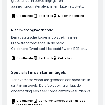
groothandel in bevestingings- en
aanhechtingsmaterialen, lijmen, kitten etc..Het
gezochte bedrijf is niet te groot (ongeveer 10 FTE)
Groothandel
Technisch
Midden Nederland
en behoeft niet rendabel te zijn. Bij voorkeur is het in
het midden van land gevestigd.
IJzerwarengroothandel
Een strategische koper is op zoek naar een
ijzerwarengroothandel in de regio
Gelderland/Overijssel. Het bedrijf werkt B2B en
draait een omzet tussen de 3-5 miljoen euro. Het
Groothandel
Technisch
Gelderland
bedrijf is bij voorkeur actief in gereedschappen en
hang- en sluitwerk.
Specialist in sanitair en tegels
Ter overname wordt aangeboden een specialist in
sanitair en tegels. De afgelopen jaren laat de
onderneming een zeer solide omzetniveau zien van
rond de 3.500.000 en 4.000.000 Euro met een
Groothandel
Consumentengoederen non food
EBITDA (norm.) van rond de 450.000. Het bedrijf is
Midden Nederland