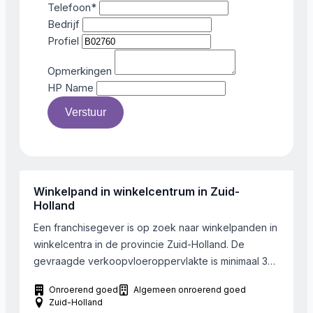
Telefoon
*
Bedrijf
Profiel
Opmerkingen
HP Name
Verstuur
Winkelpand in winkelcentrum in Zuid-
Holland
Een franchisegever is op zoek naar winkelpanden in
winkelcentra in de provincie Zuid-Holland. De
gevraagde verkoopvloeroppervlakte is minimaal 35
m2 en maximaal 125 m2. Zowel koop- als huurpanden
Onroerend goed
Algemeen onroerend goed
worden gevraagd.
Zuid-Holland