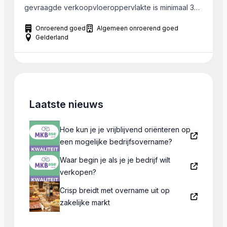
gevraagde verkoopvloeroppervlakte is minimaal 35
m2 en maximaal 125 m2. Zowel koop- als huurpanden
Onroerend goed
Algemeen onroerend goed
worden gevraagd.
Gelderland
Laatste nieuws
Hoe kun je je vrijblijvend oriënteren op
een mogelijke bedrijfsovername?
Waar begin je als je je bedrijf wilt
verkopen?
Crisp breidt met overname uit op
zakelijke markt