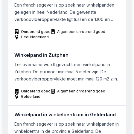
Een franchisegever is op zoek naar winkelpanden
gelegen in heel Nederland. De gewenste
verkoopvloeroppervlakte ligt tussen de 1.100 en
2.500 m2. De winkels dienen gelegen te zijn op B of
Onroerend goed
Algemeen onroerend goed
C locaties op een bedrijventerrein. Voor de deur
Heel Nederland
dienen minimaal 30 parkeerplaatsen aanwezig te
zijn. De gewenst frontbreedte ligt tussen de 30-60
Winkelpand in Zutphen
meter. De betreffende […]
Ter overname wordt gezocht een winkelpand in
Zutphen. De pui moet minimaal 5 meter zijn. De
verkoopvloeroppervlakte moet minimaal 120 m2 zijn.
Onroerend goed
Algemeen onroerend goed
Gelderland
Winkelpand in winkelcentrum in Gelderland
Een franchisegever is op zoek naar winkelpanden in
winkelcentra in de provincie Gelderland. De