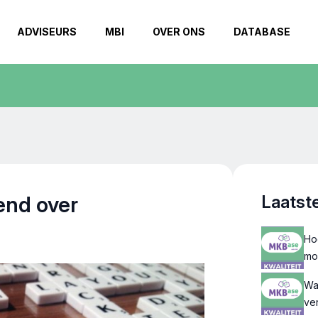
ADVISEURS
MBI
OVER ONS
DATABASE
end over
Laatst
Ho
mo
Waa
ve