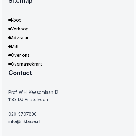
Sitemap
Koop
Verkoop
Adviseur
MBI
Over ons
Overnamekrant
Contact
Prof. W.H. Keesomlaan 12
1183 DJ Amstelveen
020-5707830
info@mkbase.nl