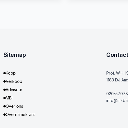
Sitemap
Contac
Koop
Prof. W.H. 
1183 DJ Am
Verkoop
Adviseur
020-57078
MBI
info@mkbas
Over ons
Overnamekrant