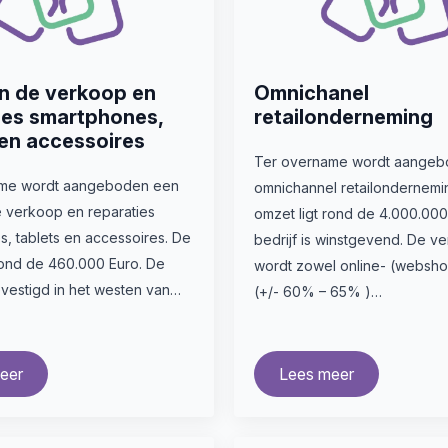
in de verkoop en
Omnichanel
ies smartphones,
retailonderneming
 en accessoires
Ter overname wordt aangeb
ame wordt aangeboden een
omnichannel retailondernemi
e verkoop en reparaties
omzet ligt rond de 4.000.000
, tablets en accessoires. De
bedrijf is winstgevend. De v
rond de 460.000 Euro. De
wordt zowel online- (websh
evestigd in het westen van…
(+/- 60% – 65% )…
eer
Lees meer