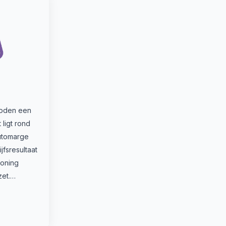
oden een
ligt rond
utomarge
fsresultaat
oning
zet.…