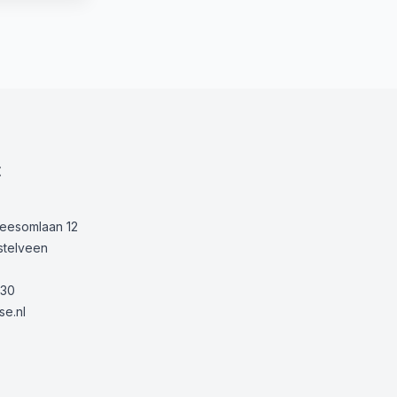
t
Keesomlaan 12
stelveen
30
e.nl