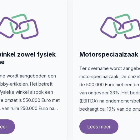
nkel zowel fysiek
Motorspeciaalzaak
ne
Ter overname wordt aangeb
ame wordt aangeboden een
motorspeciaalzaak. De omzet 
obby-artikelen. Het betreft
de 500.000 Euro met een br
fysieke winkel alsook een
van ongeveer 33%. Het bedrij
e omzet is 550.000 Euro met
(EBITDA) na ondernemersbel
 van ruim 250.000 Euro na…
bedraagt ca. 10% van de om
eer
Lees meer