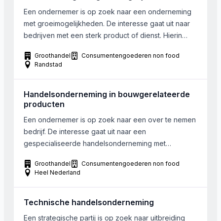
Een ondernemer is op zoek naar een onderneming
met groeimogelijkheden. De interesse gaat uit naar
bedrijven met een sterk product of dienst. Hierin
moeten uitbreidingsmogelijkheden zitten, mogelijk in
Groothandel
Consumentengoederen non food
franchiseverband. Het bedrijf dient gevestigd te zijn
Randstad
in Midden of West Nederland. De omzet moet
minimaal 2.500.000 Euro zijn. De voorkeur gaat uit
Handelsonderneming in bouwgerelateerde
naar een 100% overname, […]
producten
Een ondernemer is op zoek naar een over te nemen
bedrijf. De interesse gaat uit naar een
gespecialiseerde handelsonderneming met
productie/verwerking als toegevoegde waarde. Het
Groothandel
Consumentengoederen non food
bedrijf kan in heel Nederland gevestigd zijn. Bij
Heel Nederland
voorkeur werken er tussen de 15 en 25 man bij het
bedrijf.
Technische handelsonderneming
Een strategische partij is op zoek naar uitbreiding