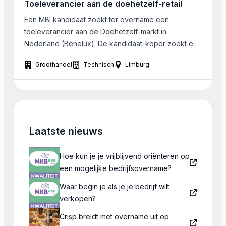
Toeleverancier aan de doehetzelf-retail
alleen een projectmatig businessmodel, maar heeft
grote mate […]
Een MBI kandidaat zoekt ter overname een
toeleverancier aan de Doehetzelf-markt in
Nederland (Benelux). De kandidaat-koper zoekt een
in regio Zuid-Oost gevestigde handelsonderneming
Groothandel
Technisch
Limburg
zonder of tot een 10-tal medewerkers. Van de afzet
dient een groot deel Business to Business te zijn.
Laatste nieuws
Hoe kun je je vrijblijvend oriënteren op
een mogelijke bedrijfsovername?
Waar begin je als je je bedrijf wilt
verkopen?
Crisp breidt met overname uit op