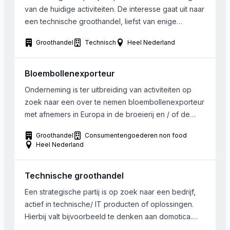
van de huidige activiteiten. De interesse gaat uit naar
een technische groothandel, liefst van enige
omvang. De producten kunnen zich zowel richten op
Groothandel
Technisch
Heel Nederland
de consument als op de b2bmarkt. Energie,
verlichting, foto, beveiliging e.d. hebben de
voorkeur. Het bedrijf kan in heel Nederland
Bloembollenexporteur
gevestigd zijn.
Onderneming is ter uitbreiding van activiteiten op
zoek naar een over te nemen bloembollenexporteur
met afnemers in Europa in de broeierij en / of de
droogverkoop. Kandidaat kopende partij is een
Groothandel
Consumentengoederen non food
gerenommeerde, middelgrote exportonderneming in
Heel Nederland
het westen van Nederland die zijn huidige omzet
middels overname van bestaande klantportefeuilles
Technische groothandel
wenst te laten groeien. Voor een soepele […]
Een strategische partij is op zoek naar een bedrijf,
actief in technische/ IT producten of oplossingen.
Hierbij valt bijvoorbeeld te denken aan domotica.
Tevens wordt gekeken naar beveiligingsbedrijven,