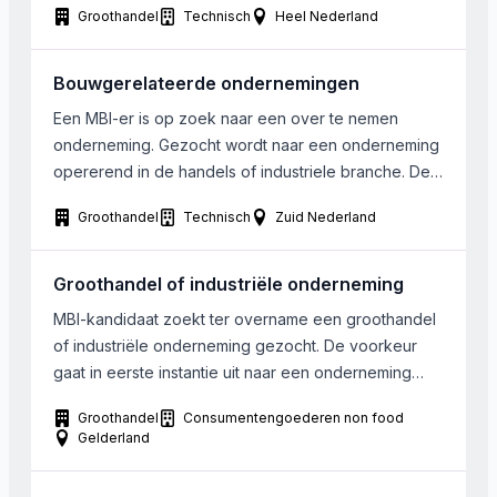
Groothandel
Technisch
Heel Nederland
zowel actief in installatie als meldkameractiviteiten. Er
bestaat ook interesse in de overname van
meldkamercontracten.
Bouwgerelateerde ondernemingen
Een MBI-er is op zoek naar een over te nemen
onderneming. Gezocht wordt naar een onderneming
opererend in de handels of industriele branche. De
interesse gaat voornamelijk uit naar
Groothandel
Technisch
Zuid Nederland
bouwgerelateerde ondernemingen (bv
elektrische/elektronische gebruiksgoederen of
hout- of kunststofverwerkend, metaalproductie of
Groothandel of industriële onderneming
elektrotechnisch). De omzet dient groter dan
MBI-kandidaat zoekt ter overname een groothandel
500.000 Euro te zijn. Bij voorkeur is het bedrijf […]
of industriële onderneming gezocht. De voorkeur
gaat in eerste instantie uit naar een onderneming
gevestigd in Noord-Brabant of Gelderland. De
Groothandel
Consumentengoederen non food
gezochte onderneming is actief in hout-, meubel of
Gelderland
papierbewerking. Ook andere sectoren worden in
overweging genomen. Het gezochte bedrijf is niet