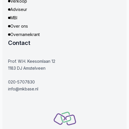
Verkoop
Adviseur
MBI
Over ons
Overnamekrant
Contact
Prof. W.H. Keesomlaan 12
1183 DJ Amstelveen
020-5707830
info@mkbase.nl