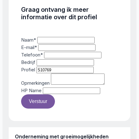
Graag ontvang ik meer
informatie over dit profiel
Naam
*
E-mail
*
Telefoon
*
Bedrijf
Profiel
Opmerkingen
HP Name
Verstuur
Onderneming met groeimogelijkheden