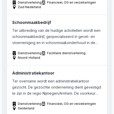
Dienstverlening
Financieel, OG en verzekeringen
een omzet van ongeveer 250.000 euro tot een
Zuid Nederland
maximum van ongeveer 750.000 euro. Een
overname kandidaat met een omzet lager dan
Schoonmaakbedrijf
250.000 euro behoort echter ook zeer zeker tot […]
Ter uitbreiding van de huidige activiteiten wordt een
schoonmaakbedrijf, gespecialiseerd in gevel- en
vloerreiniging en in schoonmaakonderhoud in de
ruimste zin van het woord, gezocht. De gezochte
Dienstverlening
Facilitaire dienstverlening
onderneming dient zijn activiteiten uit te voeren in de
Noord-Holland
regio Zaandam, Amsterdam, Hoorn en Alkmaar. De
gezochte onderneming heeft een omzet van €
Administratiekantoor
250.000 – € 500.000. Bij […]
Ter overname wordt een administratiekantoor
gezocht. De gezochte onderneming dient gevestigd
te zijn in de regio Nijmegen/Arnhem. De voorkeur
gaat uit naar een onderneming met medewerkers en
Dienstverlening
Financieel, OG en verzekeringen
klanten uit het MKB met 1-20 medewerkers.
Gelderland
Gewenste omzet ligt tussen € 200.000 – € 300.000.