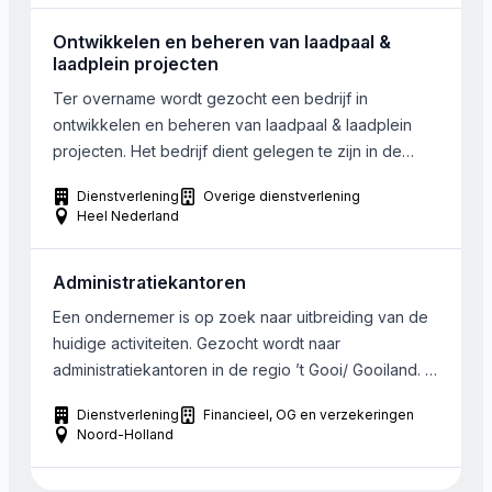
Ontwikkelen en beheren van laadpaal &
laadplein projecten
Ter overname wordt gezocht een bedrijf in
ontwikkelen en beheren van laadpaal & laadplein
projecten. Het bedrijf dient gelegen te zijn in de
regio Oost, west, zuid- en midden Nederland
Dienstverlening
Overige dienstverlening
(Rand)stedelijk bijv. Rotterdam/Breda/Utrecht. De
Heel Nederland
koper is zoek naar een bedrijf die actief is in het
ontwikkelen, beheren en eventueel aanvullend
Administratiekantoren
installeren van laadpalen op laadpleinen. […]
Een ondernemer is op zoek naar uitbreiding van de
huidige activiteiten. Gezocht wordt naar
administratiekantoren in de regio ’t Gooi/ Gooiland. In
zijn bestaande accountantskantoor is nog capaciteit
Dienstverlening
Financieel, OG en verzekeringen
over om een administratiekantoor van 2 tot 5
Noord-Holland
medewerkers op te nemen. Gezocht wordt naar
kandidaten die er aan denken te stoppen, of