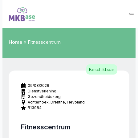
Home
»
Fitnesscentrum
Beschikbaar
09/08/2026
Dienstverlening
Gezondheidszorg
Achterhoek
Drenthe
Flevoland
B13984
Fitnesscentrum