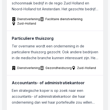
schoonmaak bedrijf in de regio Zuid Holland en
Noord-Holland tot Amsterdam. Het gezochte bedrijf
werkt B2B en draait een omzet tot ongeveer €
Dienstverlening
Facilitaire dienstverlening
2.000.000.
Zuid-Holland
Particuliere thuiszorg
Ter overname wordt een onderneming in de
particuliere thuiszorg gezocht. Ook andere bedrijven
in de medische branche kunnen interessant zijn. Het
bedrijf is bij voorkeur gelegen in de regio Zuid-
Dienstverlening
Gezondheidszorg
Zuid-Holland
Holland.
Accountants- of administratiekantoor
Een strategische koper is op zoek naar een
accountants- of administratiekantoor die haar
onderneming dan wel haar portefeuille zou willen
verkopen. De geschikte overname kandidaat heeft