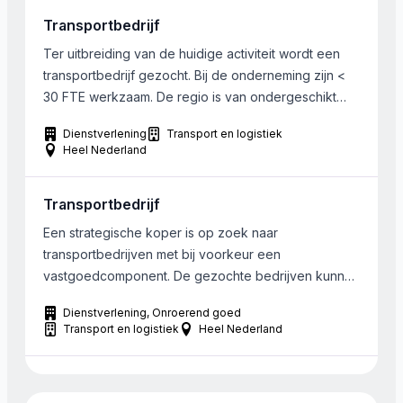
wordt gerealiseerd vanuit vaste
Transportbedrijf
onderhoudswerkzaamheden. Men werkt zowel voor
particulieren als voor zakelijke klanten Bij […]
Ter uitbreiding van de huidige activiteit wordt een
transportbedrijf gezocht. Bij de onderneming zijn <
30 FTE werkzaam. De regio is van ondergeschikt
belang.
Dienstverlening
Transport en logistiek
Heel Nederland
Transportbedrijf
Een strategische koper is op zoek naar
transportbedrijven met bij voorkeur een
vastgoedcomponent. De gezochte bedrijven kunnen
in geheel Nederland gevestigd zijn
Dienstverlening
Onroerend goed
Transport en logistiek
Heel Nederland