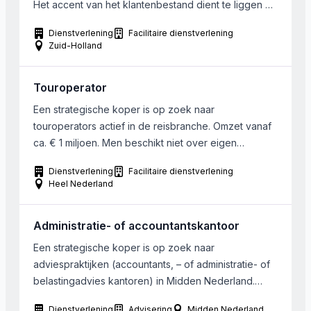
Het accent van het klantenbestand dient te liggen op
de zakelijke markt. De startegische kandidaat betreft
Dienstverlening
Facilitaire dienstverlening
een middelgroot schoonmaakbedrijf. Gewenste
Zuid-Holland
omzetniveau bedraagt tot de 2.000.000 Euro.
Touroperator
Een strategische koper is op zoek naar
touroperators actief in de reisbranche. Omzet vanaf
ca. € 1 miljoen. Men beschikt niet over eigen
vervoermiddelen. Internetbased business.Locatie
Dienstverlening
Facilitaire dienstverlening
niet relevant.
Heel Nederland
Administratie- of accountantskantoor
Een strategische koper is op zoek naar
adviespraktijken (accountants, – of administratie- of
belastingadvies kantoren) in Midden Nederland.
Gekeken wordt naar bedrijven tot ongeveer 1
Dienstverlening
Advisering
Midden Nederland