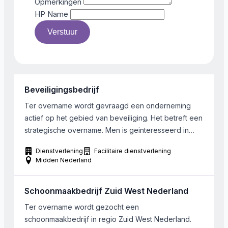
Opmerkingen
HP Name
Verstuur
Beveiligingsbedrijf
Ter overname wordt gevraagd een onderneming
actief op het gebied van beveiliging. Het betreft een
strategische overname. Men is geinteresseerd in
ondernemingen op het gebied van het verzorgen
Dienstverlening
Facilitaire dienstverlening
van receptiediensten, surveillance, facilitaire
Midden Nederland
ondersteuning etc. De onderneming dient gevestigd
te zijn in de regio Utrecht, Amersfoort, Hilversum. Bij
Schoonmaakbedrijf Zuid West Nederland
voorkeur zijn er tussen de 10 en 50 […]
Ter overname wordt gezocht een
schoonmaakbedrijf in regio Zuid West Nederland.