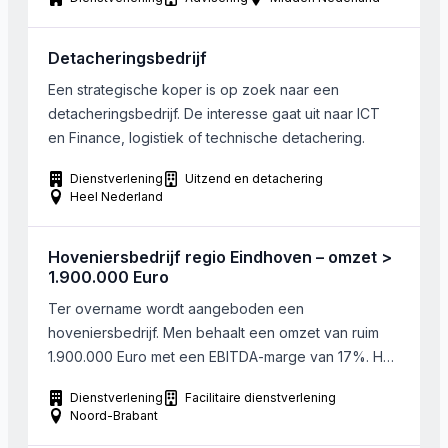
miljoen omzet.
Detacheringsbedrijf
Een strategische koper is op zoek naar een
detacheringsbedrijf. De interesse gaat uit naar ICT
en Finance, logistiek of technische detachering.
Dienstverlening
Uitzend en detachering
Heel Nederland
Hoveniersbedrijf regio Eindhoven – omzet >
1.900.000 Euro
Ter overname wordt aangeboden een
hoveniersbedrijf. Men behaalt een omzet van ruim
1.900.000 Euro met een EBITDA-marge van 17%. Het
bedrijf is gelegen in de regio Eindhoven. Ongeveer
Dienstverlening
Facilitaire dienstverlening
60% van de omzet is afkomstig uit
Noord-Brabant
aanlegwerkzaamheden, de resterende circa 40%