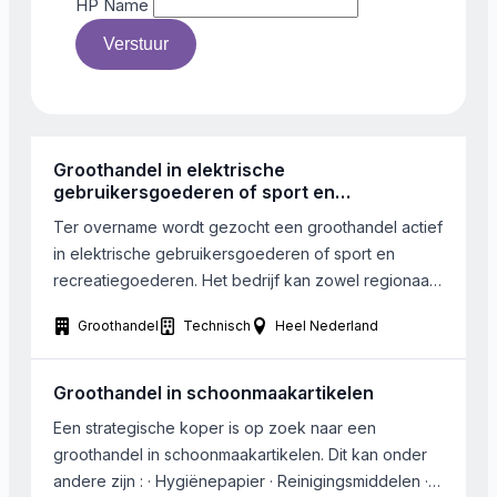
HP Name
Verstuur
Groothandel in elektrische
gebruikersgoederen of sport en
recreatiegoederen
Ter overname wordt gezocht een groothandel actief
in elektrische gebruikersgoederen of sport en
recreatiegoederen. Het bedrijf kan zowel regionaal,
nationaal of internationaal opererend zijn. Im en
Groothandel
Technisch
Heel Nederland
exporterende ondernemingen verdienen de
voorkeur. Het bedrijf dient gelegen te zijn in
Limburg/ Oost Brabant of eventueel in België.
Groothandel in schoonmaakartikelen
Een strategische koper is op zoek naar een
groothandel in schoonmaakartikelen. Dit kan onder
andere zijn : · Hygiënepapier · Reinigingsmiddelen ·