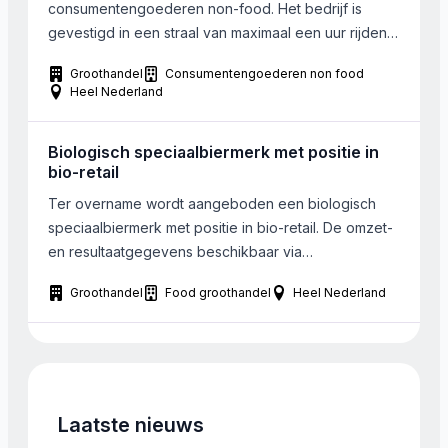
consumentengoederen non-food. Het bedrijf is
gevestigd in een straal van maximaal een uur rijden
van regio Rotterdam, of verplaatsbaar. Een webshop
Groothandel
Consumentengoederen non food
kan ook interessant zijn. Gekeken wordt naar
Heel Nederland
bedrijven met een omzet tot maximaal 1 miljoen euro.
Biologisch speciaalbiermerk met positie in
bio-retail
Ter overname wordt aangeboden een biologisch
speciaalbiermerk met positie in bio-retail. De omzet-
en resultaatgegevens beschikbaar via
informatiememorandum. Men levert aan groothandels
Groothandel
Food groothandel
Heel Nederland
en bio-winkels. De onderneming bouwde in de
afgelopen ongeveer tien jaar een herkenbare
marktpositie op binnen het bio-retailkanaal. De
onderneming richt zich op de ontwikkeling,
vermarkten en verkoop van biologisch bier onder
eigen […]
Laatste nieuws