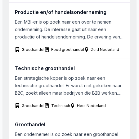
Productie en/of handelsonderneming
Een MBI-er is op zoek naar een over te nemen
onderneming. De interesse gaat uit naar een
productie of handelsonderneming. De ervaring van
de MBI-er ligt voornamelijk in de foodsector. Zijn
Groothandel
Food groothandel
Zuid Nederland
kracht is het verder uitbouwen van veelbelovende
organisaties. De omzet dient minimaal 2.000.000
Euro te zijn. Het bedrijf dient gelegen te zijn in
Technische groothandel
Zuidwest […]
Een strategische koper is op zoek naar een
technische groothandel. Er wordt niet gekeken naar
B2C, zoekt alleen maar bedrijven die B2B werken.
Het is een voordeel als er ook nog een stukje
Groothandel
Technisch
Heel Nederland
productie/ veredelen van de producten bij zit.
Grootte is van ondergeschikt belang Regio ook van
ondergeschikt belang, maar als het niet in […]
Groothandel
Een ondernemer is op zoek naar een groothandel