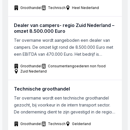
“Hardware” (machines) en · Toebehoren (borstels,
Groothandel
Technisch
Heel Nederland
bezems, doeken etc) Het bedrijf heeft omzet tussen
de 2 en 5 miljoen met een redelijke winstgevendheid
en een vaste groep van klanten Mogelijk landelijke
Dealer van campers- regio Zuid Nederland –
dekking Goede […]
omzet 8.500.000 Euro
Ter overname wordt aangeboden een dealer van
campers. De omzet ligt rond de 8.500.000 Euro met
een EBITDA van 470.000 Euro. Het bedrijf is
gelegen in Zuid Nederland. Het betreft een officiële
Groothandel
Consumentengoederen non food
dealer van een aantal kampeerautomerken. De
Zuid Nederland
primaire focus van het bedrijf ligt op de verkoop van
nieuwe campers van deze merken. Bij inruil […]
Technische groothandel
Ter overname wordt een technische groothandel
gezocht, bij voorkeur in de intern transport sector.
De onderneming dient te zijn gevestigd in de regio
Gelderland. Bij de onderneming zijn 0-5 fte’s
Groothandel
Technisch
Gelderland
werkzaam.