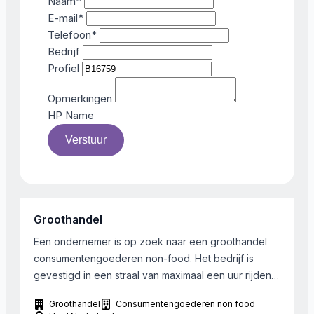
Naam
*
E-mail
*
Telefoon
*
Bedrijf
Profiel
Opmerkingen
HP Name
Verstuur
Groothandel
Een ondernemer is op zoek naar een groothandel
consumentengoederen non-food. Het bedrijf is
gevestigd in een straal van maximaal een uur rijden
van regio Rotterdam, of verplaatsbaar. Een webshop
Groothandel
Consumentengoederen non food
kan ook interessant zijn. Gekeken wordt naar