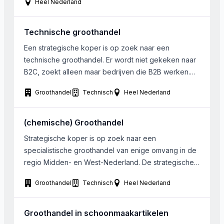
Heel Nederland
bedrijven met een omzet tot maximaal 1 miljoen euro.
Technische groothandel
Een strategische koper is op zoek naar een
technische groothandel. Er wordt niet gekeken naar
B2C, zoekt alleen maar bedrijven die B2B werken.
Het is een voordeel als er ook nog een stukje
Groothandel
Technisch
Heel Nederland
productie/ veredelen van de producten bij zit.
Grootte is van ondergeschikt belang Regio ook van
ondergeschikt belang, maar als het niet in […]
(chemische) Groothandel
Strategische koper is op zoek naar een
specialistische groothandel van enige omvang in de
regio Midden- en West-Nederland. De strategische
koper is op zoek naar specialistische groothandels
Groothandel
Technisch
Heel Nederland
met ‘high value, low volume’ producten zoals
chemische of medische groothandels.
Groothandel in schoonmaakartikelen