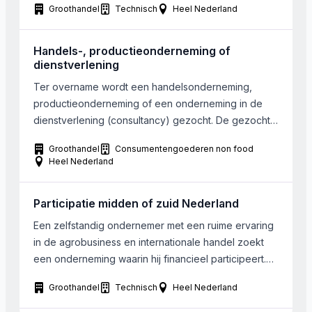
Groothandel
Technisch
Heel Nederland
tot circa EUR 4.000.000 per jaar. Locatie:
Nederland/Belgie/Duitsland, maar moet
verplaatsbaar zijn binnen max 2 jaar naar regio
Handels-, productieonderneming of
Breda-Roosendaal. Indien groter bedrijf moeten iig
dienstverlening
‘shared functions’ verplaatsbaar zijn […]
Ter overname wordt een handelsonderneming,
productieonderneming of een onderneming in de
dienstverlening (consultancy) gezocht. De gezochte
onderneming dient gevestigd te zijn in Zuid- of
Groothandel
Consumentengoederen non food
Midden-Nederland (onder lijn
Heel Nederland
Rotterdam/Utrecht/Arnhem). Bij de gezochte
onderneming werken tussen 10-100 fte en wordt een
Participatie midden of zuid Nederland
omzet behaald van € 3.000.000 – € 20.000.000. De
gezochte onderneming bevindt zich in een fase […]
Een zelfstandig ondernemer met een ruime ervaring
in de agrobusiness en internationale handel zoekt
een onderneming waarin hij financieel participeert.
De activiteiten van de organisatie dienen technisch
Groothandel
Technisch
Heel Nederland
van aard te zijn met het liefst een innovatief karakter.
Het huidige management is voldoende in staat om de