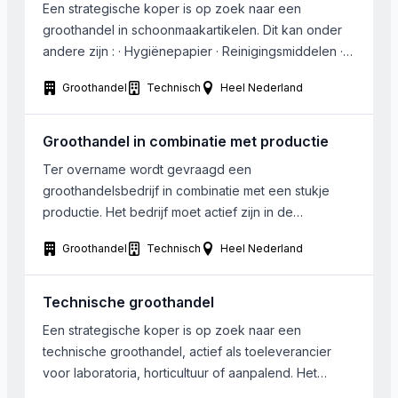
Een strategische koper is op zoek naar een
groothandel in schoonmaakartikelen. Dit kan onder
andere zijn : · Hygiënepapier · Reinigingsmiddelen ·
“Hardware” (machines) en · Toebehoren (borstels,
Groothandel
Technisch
Heel Nederland
bezems, doeken etc) Het bedrijf heeft omzet tussen
de 2 en 5 miljoen met een redelijke winstgevendheid
en een vaste groep van klanten Mogelijk landelijke
Groothandel in combinatie met productie
dekking Goede […]
Ter overname wordt gevraagd een
groothandelsbedrijf in combinatie met een stukje
productie. Het bedrijf moet actief zijn in de
industriele sector (B2B). Bij voorkeur werken er bij
Groothandel
Technisch
Heel Nederland
het bedrijf ongeveer 50 medewerkers. De
kandidaaat koper zoekt in de regio Noord Brabant,
Gelderland, Overijssel, Utrecht, Zuid-Holland, Noord-
Technische groothandel
Holland en Flevoland. De interesse gaat zowel uit
Een strategische koper is op zoek naar een
naar bedrijven […]
technische groothandel, actief als toeleverancier
voor laboratoria, horticultuur of aanpalend. Het
gezochte bedrijf draait een omzet van EUR 400.000