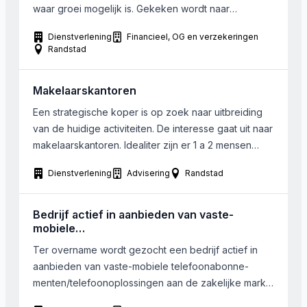
waar groei mogelijk is. Gekeken wordt naar
bedrijven in midden of west-Nederland. Grootte
Dienstverlening
Financieel, OG en verzekeringen
ongeveer vanaf 1 miljoen omzet, voorkeur vanaf 10
Randstad
werknemers. Geen uitgesproken voorkeur voor
levensfase van het bedriijf. Belangrijk is de
Makelaarskantoren
wenselijkheid van de volgende stap of een […]
Een strategische koper is op zoek naar uitbreiding
van de huidige activiteiten. De interesse gaat uit naar
makelaarskantoren. Idealiter zijn er 1 a 2 mensen
werkzaam bij het kantoor. De kantoren dienen in
Dienstverlening
Advisering
Randstad
Noord-Holland te liggen.
Bedrijf actief in aanbieden van vaste-
mobiele
telefoonabonnementen/telefoonoplossingen
Ter overname wordt gezocht een bedrijf actief in
aan de zakelijke markt
aanbieden van vaste-mobiele telefoonabonne-
menten/telefoonoplossingen aan de zakelijke markt.
Het bedrijf ligt bij voorkeur in de regio Gelderland,