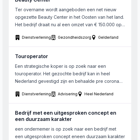
mensen die als team werken […]
Ter overname wordt aangeboden een net nieuw
opgezette Beauty Center in het Oosten van het land.
Het bedrijf draait nu al een omzet van € 150.000 op
jaarbasis; Gespecialiseerd in de volgens zaken:
Dienstverlening
Gezondheidszorg
Gelderland
Pedicure, tatoeage verwijdering, wenkbrauwen,
hairextensions, cryolipolyse (vetbevriezing), visagie,
vitamen en mineralen infusen, injectables,
Touroperator
nagelstudio, tanden bleken wimpers, duurzaam
Een strategische koper is op zoek naar een
ontharen en een drietal […]
touroperator. Het gezochte bedrijf kan in heel
Nederland gevestigd zijn en behaalde pre corona
een omzet vanaf 1 miljoen euro. Samenwerking of
Dienstverlening
Advisering
Heel Nederland
investering behoort ook tot de mogelijkheden.
Bedrijf met een uitgesproken concept en
een duurzaam karakter
een ondernemer is op zoek naar een bedrijf met
een uitgesproken concept eneen duurzaam karakter