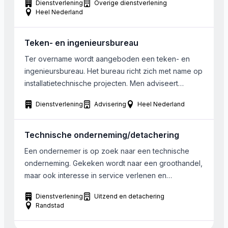
Dienstverlening
Overige dienstverlening
Zuid-Nederland of Zuid-Holland. De interesse van
Heel Nederland
de koper gaat uit naar naar bedrijven actief in de
verkoop van mobiele abonnementen (eventueel met
Teken- en ingenieursbureau
VOIP) en hierin ook zakelijke klantenportefeuille
hebben. Bij […]
Ter overname wordt aangeboden een teken- en
ingenieursbureau. Het bureau richt zich met name op
installatietechnische projecten. Men adviseert
woning- en gebouweigenaren op het gebied van
Dienstverlening
Advisering
Heel Nederland
alle woning- en gebouw gebonden installaties. Ook
is het bedrijf actief in het beheer van
installatietekeningen. Het bedrijf is gevestigd in
Technische onderneming/detachering
(noord) oostelijk gedeelte van Nederland. Er wordt
Een ondernemer is op zoek naar een technische
een […]
onderneming. Gekeken wordt naar een groothandel,
maar ook interesse in service verlenen en
onderhoud. Voorkeur voor omgeving Randstad
Dienstverlening
Uitzend en detachering
Randstad