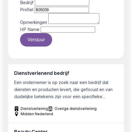
Bedrijf
Profiel
Opmerkingen
HP Name
Verstuur
Dienstverlenend bedrijf
Een ondernemer is op zoek naar een bedrijf dat
diensten en producten levert, die gefocust en van
duidelijke betekenis zijn voor een specifieke
doelgroep bijvoorbeeld: ouderen, kinderen,
Dienstverlening
Overige dienstverlening
ondernemers etc. Product/dienst heeft hoge
Midden Nederland
meerwaarde. Onderscheidend en herkenbaarheid
zijn kenmerken van het aanbod. Het verschil wordt
Beauty Center
gemaakt door slimme, enthousiaste en positieve