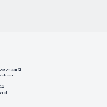
t
Keesomlaan 12
stelveen
30
e.nl