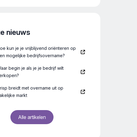
emerschap biedt de glossy een mix
pirerende verhalen, interviews en
fie. De uitgaven verschijnen […]
te nieuws
oe kun je je vrijblijvend oriënteren op
en mogelijke bedrijfsovername?
aar begin je als je je bedrijf wilt
erkopen?
risp breidt met overname uit op
akelijke markt
Alle artikelen