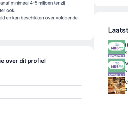
naf minimaal 4-5 miljoen tenzij
ondern
van ins
ter ook.
fotogra
reld en kan beschikken over voldoende
Laats
H
e
 over dit profiel
W
v
C
z