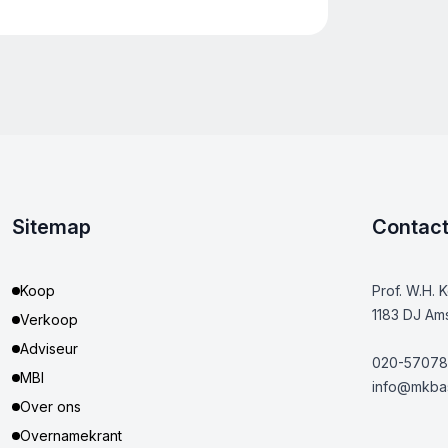
Sitemap
Contac
Koop
Prof. W.H. 
1183 DJ Am
Verkoop
Adviseur
020-57078
MBI
info@mkbas
Over ons
Overnamekrant