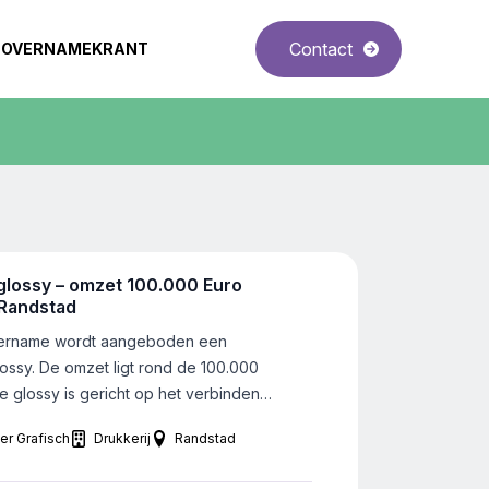
Contact
OVERNAMEKRANT
glossy – omzet 100.000 Euro
Projectontwikkel
 Randstad
Gelderland
ername wordt aangeboden een
Een strategische ko
ossy. De omzet ligt rond de 100.000
projectontwikkelaar.
e glossy is gericht op het verbinden
regio Overijssel of
ormeren van de inwoners van de
zijn, ongeveer 50 
er Grafisch
Drukkerij
Randstad
Papier Grafisch
ken Gemeente en omgeving. Met een
Apeldoorn.
oog voor lokale trends, cultuur en