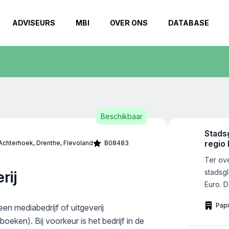
ADVISEURS
MBI
OVER ONS
DATABASE
Beschikbaar
Stads
regio
Achterhoek
Drenthe
Flevoland
B08483
Ter ov
rij
stadsgl
Euro. D
en inf
Papi
en mediabedrijf of uitgeverij
betrok
boeken). Bij voorkeur is het bedrijf in de
scherp 