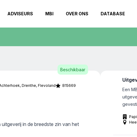
ADVISEURS
MBI
OVER ONS
DATABASE
Beschikbaar
Uitgev
Achterhoek
Drenthe
Flevoland
B15669
Een MB
uitgeve
gevesti
midden 
Papi
B2B al
Hee
uitgeverij in de breedste zin van het