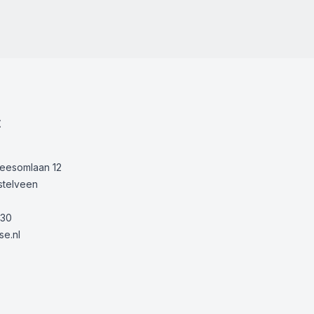
t
Keesomlaan 12
stelveen
30
e.nl