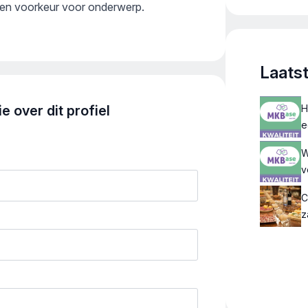
 geen voorkeur voor onderwerp.
Laats
 over dit profiel
H
e
W
v
C
z