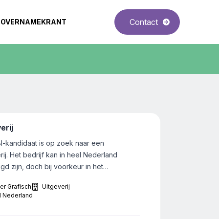
Contact
OVERNAMEKRANT
erij
Offsetdrukkerij
I-kandidaat is op zoek naar een
Ter overname wordt 
rij. Het bedrijf kan in heel Nederland
omgeving van Utrec
gd zijn, doch bij voorkeur in het
wordt naar een offs
van het land. Het bedrijf kan zowel
15 medewerkers en
er Grafisch
Uitgeverij
Papier Grafisch
s B@C georienteerd zijn.
1.500.000.
l Nederland