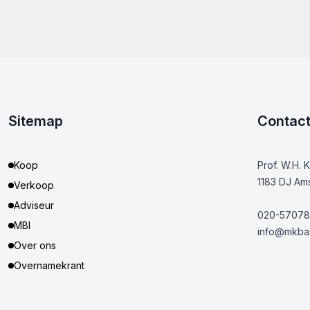
Sitemap
Contac
Koop
Prof. W.H. 
1183 DJ Am
Verkoop
Adviseur
020-57078
MBI
info@mkbas
Over ons
Overnamekrant