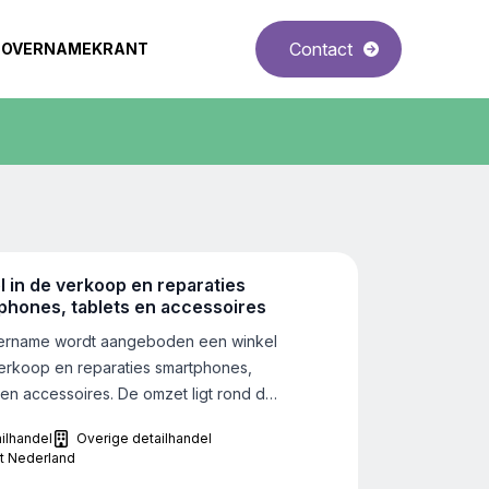
Contact
OVERNAMEKRANT
l in de verkoop en reparaties
Doe het zelf en
phones, tablets en accessoires
Ter overname wordt
ername wordt aangeboden een winkel
zaken en bouwmark
verkoop en reparaties smartphones,
gezochte zaken mog
 en accessoires. De omzet ligt rond de
een inkooporganisat
Detailhandel
Do
 Euro. De winkel is gevestigd in het
onderneming die haar
Heel Nederland
ilhandel
Overige detailhandel
 van het land. De huidige
breiden. Het gezoch
t Nederland
emers willen de focus van het bedrijf
de Benelux gevestig