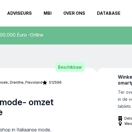
ADVISEURS
MBI
OVER ONS
DATABASE
500.000 Euro -Online
Beschikbaar
Winke
smart
hoek
Drenthe
Flevoland
S12596
Ter ov
e mode- omzet
in de 
tablets
e
460.000
Deta
westen
Wes
ondern
hop in Italiaanse mode.