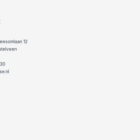
t
Keesomlaan 12
stelveen
30
e.nl