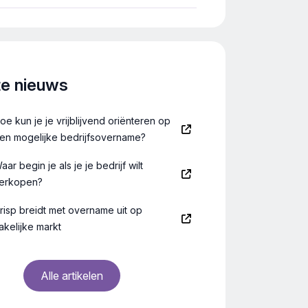
rengen naar de corebusiness
jke markt: repair en verkoop). Daarom
zij de winkel […]
te nieuws
oe kun je je vrijblijvend oriënteren op
en mogelijke bedrijfsovername?
aar begin je als je je bedrijf wilt
erkopen?
risp breidt met overname uit op
akelijke markt
Alle artikelen