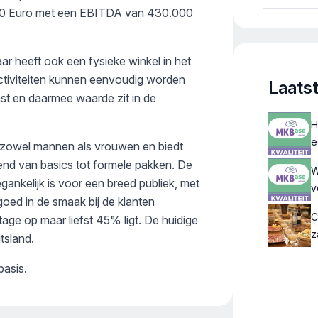
terugb
000 Euro met een EBITDA van 430.000
(zakeli
willen 
ar heeft ook een fysieke winkel in het
activiteiten kunnen eenvoudig worden
Laats
st en daarmee waarde zit in de
H
e
or zowel mannen als vrouwen en biedt
end van basics tot formele pakken. De
W
egankelijk is voor een breed publiek, met
v
 goed in de smaak bij de klanten
C
age op maar liefst 45% ligt. De huidige
z
tsland.
asis.