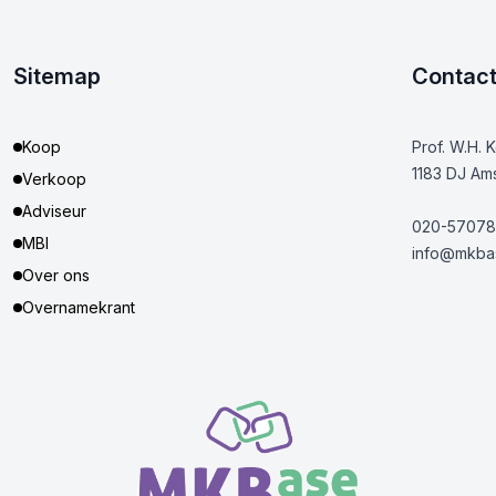
Sitemap
Contac
Koop
Prof. W.H. 
1183 DJ Am
Verkoop
Adviseur
020-57078
MBI
info@mkbas
Over ons
Overnamekrant