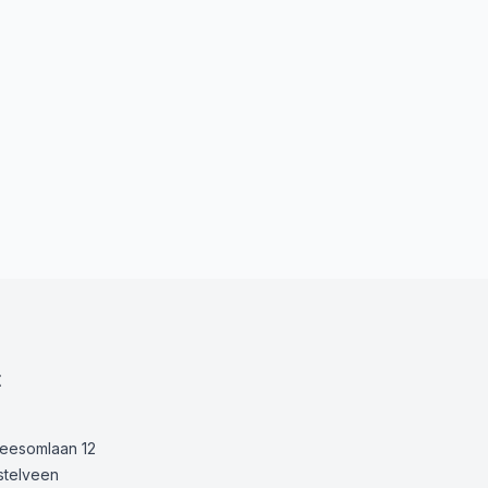
t
Keesomlaan 12
stelveen