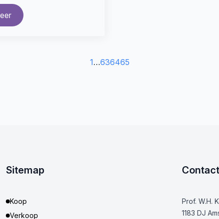
eer
1
…
63
64
65
Sitemap
Contac
Koop
Prof. W.H. 
1183 DJ Am
Verkoop