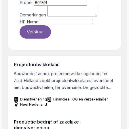
Profiel
Opmerkingen
HP Name
Verstuur
Projectontwikkelaar
Bouwbedrijf annex projectontwikkelingsbedrijf in
Zuid-Holland zoekt projectontwikkelaars, eventueel
met bouwactiviteiten, ter overname. De gezochte
onderneming kan zowel actief zijn in de woning- als
Dienstverlening
Financieel, OG en verzekeringen
utiliteitsbouw. De gezochte onderneming heeft een
Heel Nederland
goed management team en heeft aantrekkelijke
grondposities en gebouwen in portefeuille. Het
Productie bedrijf of zakelijke
werkgebied van de onderneming richt zich op de
dienstverlening
Randstad, Utrecht en Brabant.