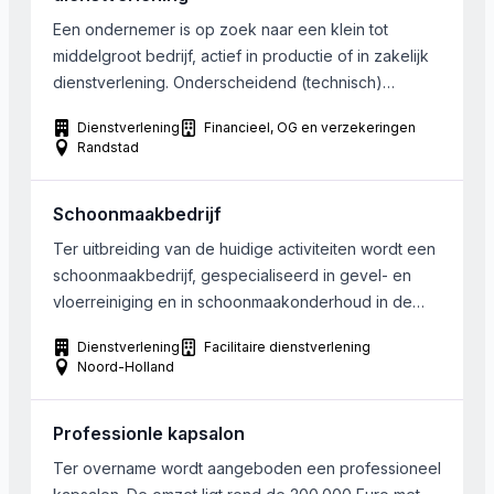
Een ondernemer is op zoek naar een klein tot
middelgroot bedrijf, actief in productie of in zakelijk
dienstverlening. Onderscheidend (technisch)
product en stabiele klantenkring zijn kernwoorden.
Dienstverlening
Financieel, OG en verzekeringen
Voorkeur voor B2B, maar B2C is niet uitgesloten. 10
Randstad
tot 100 FTE , omzet tussen de 2 en 20 miljoen euro.
Het gezochte bedrijf is gevestigd in west tot […]
Schoonmaakbedrijf
Ter uitbreiding van de huidige activiteiten wordt een
schoonmaakbedrijf, gespecialiseerd in gevel- en
vloerreiniging en in schoonmaakonderhoud in de
ruimste zin van het woord, gezocht. De gezochte
Dienstverlening
Facilitaire dienstverlening
onderneming dient zijn activiteiten uit te voeren in de
Noord-Holland
regio Zaandam, Amsterdam, Hoorn en Alkmaar. De
gezochte onderneming heeft een omzet van €
Professionle kapsalon
250.000 – € 500.000. Bij […]
Ter overname wordt aangeboden een professioneel