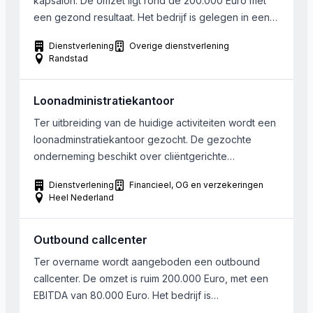
kapsalon. De omzet ligt rond de 200.000 Euro met
een gezond resultaat. Het bedrijf is gelegen in een
historische stad in de Randstad. De salon richt zich
Dienstverlening
Overige dienstverlening
op zowel vrouwen, als mannen als ook kinderen.
Randstad
Daarnaast biedt men aanvullende diensten als
nagelstudio en schoonheidsspecialisme.
Loonadministratiekantoor
Ter uitbreiding van de huidige activiteiten wordt een
loonadminstratiekantoor gezocht. De gezochte
onderneming beschikt over cliëntgerichte
medewerkers en is in staat om meerdere software
Dienstverlening
Financieel, OG en verzekeringen
systemen te verwerken. Een snelle overname is
Heel Nederland
mogelijk. De organisatie is in Nederland gevestigd.
Outbound callcenter
Ter overname wordt aangeboden een outbound
callcenter. De omzet is ruim 200.000 Euro, met een
EBITDA van 80.000 Euro. Het bedrijf is
gespecialiseerd in hoogwaardige outbound