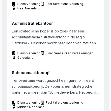
Dienstverlening
Facilitaire dienstverlening
telefonie en beschikt over de infrastructuur,
Heel Nederland
systemen en processen om snel en efficiënt op te
schalen. Men werkt met een ervaren kern van ruim 15
Administratiekantoor
callcentermedewerk(st)ers, zowel in loondienst […]
Een strategische koper is op zoek naar een
accountants/administratiekantoor in de regio
Harderwijk. Gekeken wordt naar bedrijven met een
omzet indicatie tot € 400.000. Een samenwerking
Dienstverlening
Financieel, OG en verzekeringen
behoort ook tot de mogelijkheden.
Gelderland
Schoonmaakbedrijf
Ter overname wordt gezocht een gerenommeerd
schoonmaakbedrijf. De koper is een strategische
partij met al meer dan 150 medewerkers. Het bedrijf
dient gelegen te zijn in Midden Nederland.
Dienstverlening
Facilitaire dienstverlening
Midden Nederland